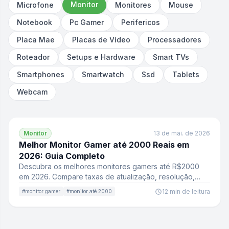
Monitor
Microfone
Monitores
Mouse
Notebook
Pc Gamer
Perifericos
Placa Mae
Placas de Vídeo
Processadores
Roteador
Setups e Hardware
Smart TVs
Smartphones
Smartwatch
Ssd
Tablets
Webcam
📝
Monitor
13 de mai. de 2026
Melhor Monitor Gamer até 2000 Reais em
2026: Guia Completo
Descubra os melhores monitores gamers até R$2000
em 2026. Compare taxas de atualização, resolução,
painel e encontre ofertas imperdíveis no AchaPromo.
12
min de leitura
#
monitor gamer
#
monitor até 2000