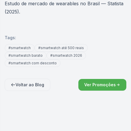
Estudo de mercado de wearables no Brasil — Statista
(2025).
Tags:
#
smartwatch
#
smartwatch até 500 reais
#
smartwatch barato
#
smartwatch 2026
#
smartwatch com desconto
Voltar ao Blog
Ver Promoções