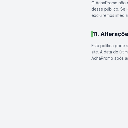
O AchaPromo não é
desse público. Se 
excluiremos imedia
11. Alteraçõe
Esta política pode
site. A data de últ
AchaPromo após as