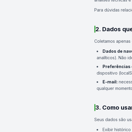
Para dúvidas relac
2. Dados qu
Coletamos apenas 
Dados de nav
analíticos). Não 
Preferências 
dispositivo (loca
E-mail:
necess
qualquer momento
3. Como usa
Seus dados são us
Exibir históric