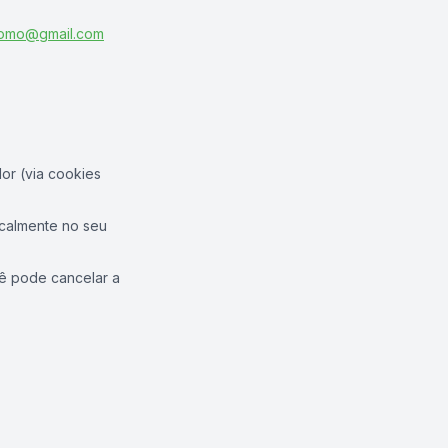
romo@gmail.com
or (via cookies
ocalmente no seu
cê pode cancelar a