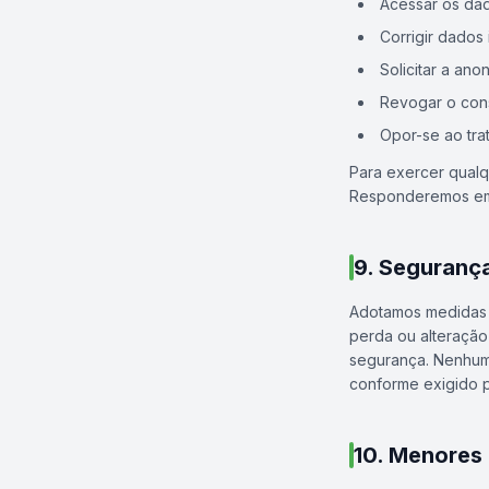
Acessar os da
Corrigir dados
Solicitar a an
Revogar o con
Opor-se ao tra
Para exercer qualq
Responderemos em a
9. Seguranç
Adotamos medidas t
perda ou alteração
segurança. Nenhum 
conforme exigido 
10. Menores