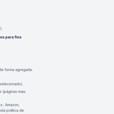
).
s para fins
 de forma agregada.
 selecionado).
e (páginas mais
ex.: Amazon,
ela política de