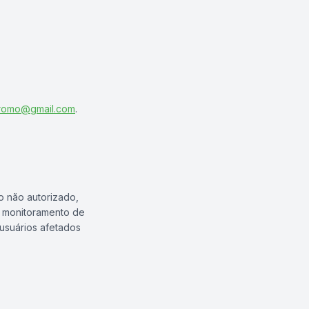
romo@gmail.com
.
o não autorizado,
e monitoramento de
 usuários afetados