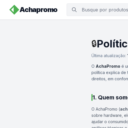
Achapromo
Políti
🔒
Última atualização:
O
AchaPromo
é u
política explica d
direitos, em confo
1. Quem som
O AchaPromo (
ach
sobre hardware, el
ajudar o consumido
análises técnicas 