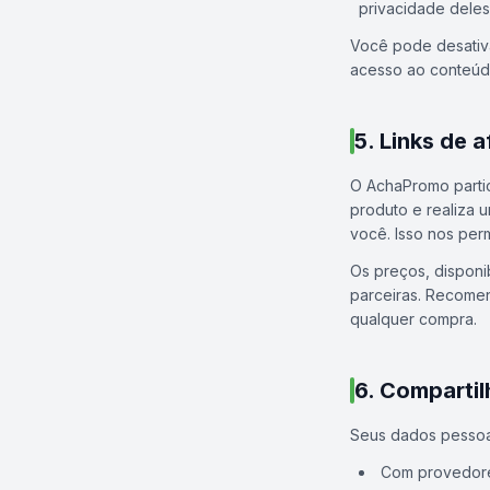
privacidade deles
Você pode desativa
acesso ao conteú
5. Links de a
O AchaPromo partic
produto e realiza
você. Isso nos perm
Os preços, disponi
parceiras. Recomen
qualquer compra.
6. Comparti
Seus dados pessoa
Com provedore