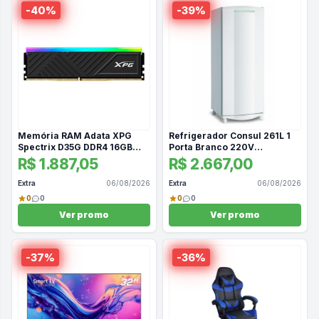
-
40
%
-
39
%
Memória RAM Adata XPG
Refrigerador Consul 261L 1
Spectrix D35G DDR4 16GB
Porta Branco 220V
3200MHz RGB Preto
CRA30FBBNA
R$ 1.887,05
R$ 2.667,00
Extra
06/08/2026
Extra
06/08/2026
0
0
0
0
Ver promo
Ver promo
-
37
%
-
36
%