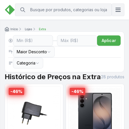
Início
Lojas
Extra
—
Aplicar
Maior Desconto
Categoria
Histórico de Preços na
Extra
28
produto
s
-
46
%
-
46
%