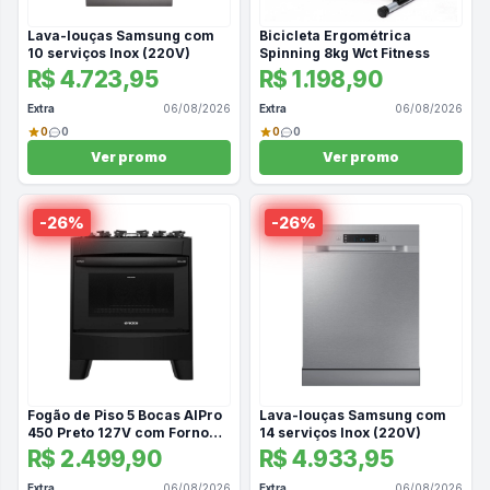
Lava-louças Samsung com
Bicicleta Ergométrica
10 serviços Inox (220V)
Spinning 8kg Wct Fitness
R$ 4.723,95
R$ 1.198,90
Extra
06/08/2026
Extra
06/08/2026
0
0
0
0
Ver promo
Ver promo
-
26
%
-
26
%
Fogão de Piso 5 Bocas AlPro
Lava-louças Samsung com
450 Preto 127V com Forno
14 serviços Inox (220V)
Elétrico AirFryer - Realce
R$ 2.499,90
R$ 4.933,95
Extra
06/08/2026
Extra
06/08/2026