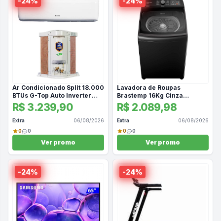
-
24
%
-
24
%
Ar Condicionado Split 18.000
Lavadora de Roupas
BTUs G-Top Auto Inverter
Brastemp 16Kg Cinza
Frio Gree
Platinum com 12 Programas
R$ 3.239,90
R$ 2.089,98
de Lavagem com Smart
Sensor - BWF16A9
Extra
06/08/2026
Extra
06/08/2026
0
0
0
0
Ver promo
Ver promo
-
24
%
-
24
%