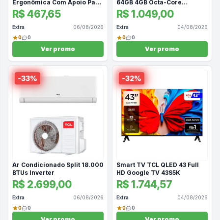
Ergonômica Com Apoio Para
64GB 4GB Octa-Core
Os Pés - Vermelho
Android SM-X133NZSAZTO
R$ 467,65
R$ 1.049,00
Extra
06/08/2026
Extra
04/08/2026
0
0
0
0
Ver promo
Ver promo
-
33
%
-
32
%
Ar Condicionado Split 18.000
Smart TV TCL QLED 43 Full
BTUs Inverter
HD Google TV 43S5K
R$ 2.699,00
R$ 1.744,57
Extra
06/08/2026
Extra
04/08/2026
0
0
0
0
Ver promo
Ver promo