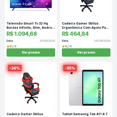
Televisão Smart Tv 32 Hq
Cadeira Gamer Stillus
Bordas Infinita, Slim, Android
Ergonômica Com Apoio Para
12, Wifi, Hdmi, Usb Bivolt
Os Pés Azul
R$ 1.094,68
R$ 464,84
Extra
01/08/2026
Extra
06/08/2026
0
0
0
0
Ver promo
Ver promo
-
36
%
-
35
%
Cadeira Gamer Stillus
Tablet Samsung Tab A11 8.7