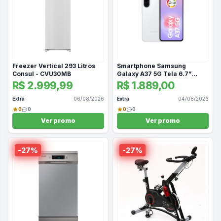
Freezer Vertical 293 Litros
Smartphone Samsung
Consul - CVU30MB
Galaxy A37 5G Tela 6.7”
256GB Câmera 50MP Branco
R$ 2.999,99
R$ 1.889,00
Extra
06/08/2026
Extra
04/08/2026
0
0
0
0
Ver promo
Ver promo
-
27
%
-
27
%