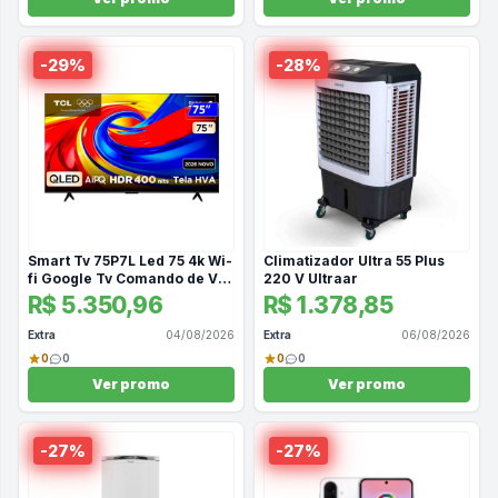
-
29
%
-
28
%
Smart Tv 75P7L Led 75 4k Wi-
Climatizador Ultra 55 Plus
fi Google Tv Comando de Voz
220 V Ultraar
TCL
R$ 5.350,96
R$ 1.378,85
Extra
04/08/2026
Extra
06/08/2026
0
0
0
0
Ver promo
Ver promo
-
27
%
-
27
%