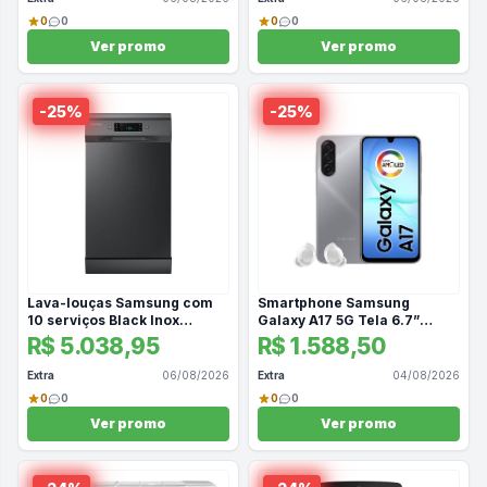
0
0
0
0
Ver promo
Ver promo
-
25
%
-
25
%
Lava-louças Samsung com
Smartphone Samsung
10 serviços Black Inox
Galaxy A17 5G Tela 6.7”
(220V)
256GB Câmera Tripla 50MP
R$ 5.038,95
R$ 1.588,50
Cinza + Galaxy Buds Core
Bluetooth Branco
Extra
06/08/2026
Extra
04/08/2026
0
0
0
0
Ver promo
Ver promo