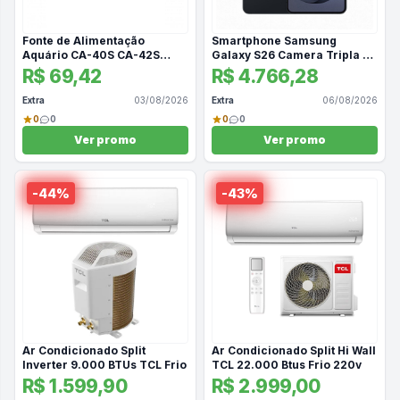
Fonte de Alimentação
Smartphone Samsung
Aquário CA-40S CA-42S
Galaxy S26 Camera Tripla 50
para Equipamentos
MP 256GB 5G S942B
R$ 69,42
R$ 4.766,28
Eletrônicos 100-240V
Extra
03/08/2026
Extra
06/08/2026
0
0
0
0
Ver promo
Ver promo
-
44
%
-
43
%
Ar Condicionado Split
Ar Condicionado Split Hi Wall
Inverter 9.000 BTUs TCL Frio
TCL 22.000 Btus Frio 220v
R$ 1.599,90
R$ 2.999,00