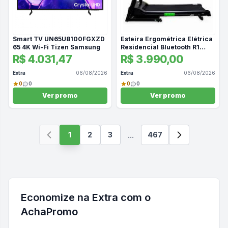
Smart TV UN65U8100FGXZD
Esteira Ergométrica Elétrica
65 4K Wi-Fi Tizen Samsung
Residencial Bluetooth R1
Move
R$ 4.031,47
R$ 3.990,00
Extra
06/08/2026
Extra
06/08/2026
0
0
0
0
Ver promo
Ver promo
...
1
2
3
467
Economize na
Extra
com o
AchaPromo