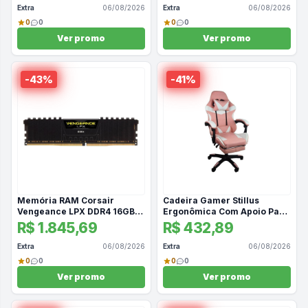
Extra
06/08/2026
Extra
06/08/2026
0
0
0
0
Ver promo
Ver promo
-
43
%
-
41
%
Memória RAM Corsair
Cadeira Gamer Stillus
Vengeance LPX DDR4 16GB
Ergonômica Com Apoio Para
3200MHz Preto
Os Pés - Rosa E Branco
R$ 1.845,69
R$ 432,89
Extra
06/08/2026
Extra
06/08/2026
0
0
0
0
Ver promo
Ver promo