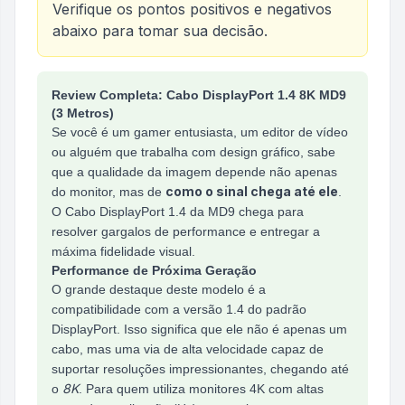
Verifique os pontos positivos e negativos
abaixo para tomar sua decisão.
Análise do produto
Cabo Displayport 1.4 8K MD9, 
Review Completa: Cabo DisplayPort 1.4 8K MD9
(3 Metros)
Se você é um gamer entusiasta, um editor de vídeo
ou alguém que trabalha com design gráfico, sabe
que a qualidade da imagem depende não apenas
como o sinal chega até ele
do monitor, mas de
.
O Cabo DisplayPort 1.4 da MD9 chega para
resolver gargalos de performance e entregar a
máxima fidelidade visual.
Performance de Próxima Geração
O grande destaque deste modelo é a
compatibilidade com a versão 1.4 do padrão
DisplayPort. Isso significa que ele não é apenas um
cabo, mas uma via de alta velocidade capaz de
suportar resoluções impressionantes, chegando até
8K
o
. Para quem utiliza monitores 4K com altas