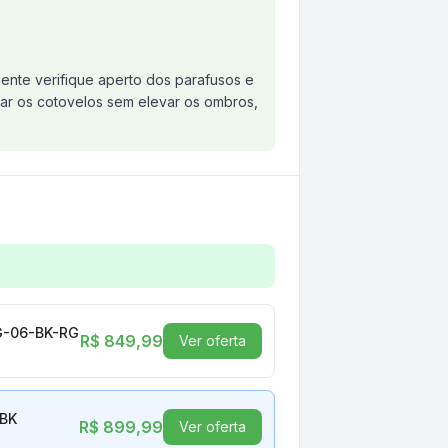
ente verifique aperto dos parafusos e
ar os cotovelos sem elevar os ombros,
 Braço 4D, Preto - RM-CG-Z09-BK
CG-06-BK-RGB
R$ 849,99
Ver oferta
-BK
R$ 899,99
Ver oferta