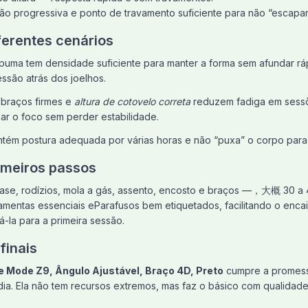
são progressiva e ponto de travamento suficiente para não “escapa
ferentes cenários
puma tem densidade suficiente para manter a forma sem afundar r
ssão atrás dos joelhos.
braços firmes e
altura de cotovelo correta
reduzem fadiga em sessõ
r o foco sem perder estabilidade.
tém postura adequada por várias horas e não “puxa” o corpo para 
meiros passos
base, rodízios, mola a gás, assento, encosto e braços —，大概 30 a 
ramentas essenciais eParafusos bem etiquetados, facilitando o encai
á-la para a primeira sessão.
finais
 Mode Z9, Ângulo Ajustável, Braço 4D, Preto
cumpre a promessa
dia. Ela não tem recursos extremos, mas faz o básico com qualidad