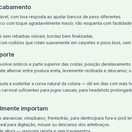
acabamento
stável, com boa resposta ao ajustar bancos de peso diferentes.
tico com toque agradavelmente macio; não esquenta com facilidad
e sem rebarbas visíveis; bordas bem finalizadas.
com rodízios que rolam suavemente em carpetes e pisos lisos, sem
porte
nvolve ombros e parte superior das costas; posição derelaxamento
ite alternar entre postura ereta, levemente reclinada e descanso; 
uda a sustentar a curva natural da coluna — útil em dias com mais h
ervical suficientes para jogos casuais; para headshots prolongad
almente importam
alavancas: cima/baixo, frente/trás, para dentro/para fora e pivô lev
ideal para digitação, mouse ou descanso dos antebraços.
e altura — resposta rápida e sem travamentos.