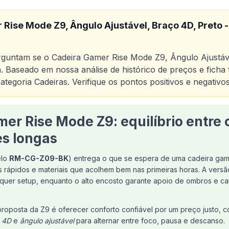
 Rise Mode Z9, Ângulo Ajustável, Braço 4D, Pret
erguntam se o
Cadeira Gamer Rise Mode Z9, Ângulo Ajustáv
. Baseado em nossa análise de histórico de preços e ficha
ategoria
Cadeiras
. Verifique os pontos positivos e negativ
o
er Rise Mode Z9: equilíbrio entre 
Cadeira Gamer Rise Mode Z9, Ângulo Ajustável, Braço 
es longas
elo
RM-CG-Z09-BK
) entrega o que se espera de uma cadeira game
es rápidos e materiais que acolhem bem nas primeiras horas. A vers
quer setup, enquanto o alto encosto garante apoio de ombros e 
 proposta da Z9 é oferecer conforto confiável por um preço justo,
 4D
e
ângulo ajustável
para alternar entre foco, pausa e descanso.