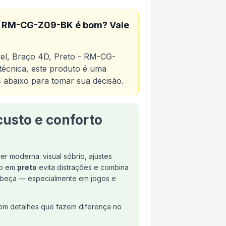
o - RM-CG-Z09-BK
é bom? Vale
el, Braço 4D, Preto - RM-CG-
 técnica, este produto é uma
os abaixo para tomar sua decisão.
custo e conforto
4D, Preto - RM-CG-Z09-BK
r moderna: visual sóbrio, ajustes
ão em
preto
evita distrações e combina
cabeça — especialmente em jogos e
 com detalhes que fazem diferença no