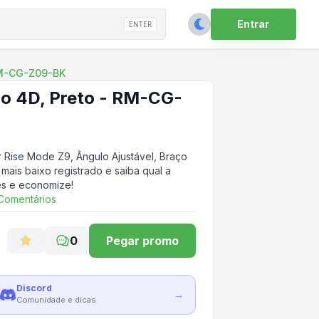
Entrar
ENTER
 RM-CG-Z09-BK
ço 4D, Preto - RM-CG-
 Rise Mode Z9, Ângulo Ajustável, Braço
mais baixo registrado e saiba qual a
es e economize!
Comentários
0
Pegar promo
Discord
→
Comunidade e dicas