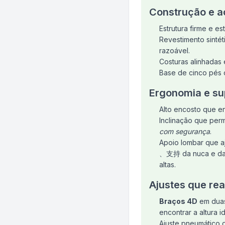
Construção e 
Estrutura firme e e
Revestimento sinté
razoável.
Costuras alinhadas 
Base de cinco pés 
Ergonomia e su
Alto encosto que e
Inclinação que perm
com segurança
.
Apoio lombar que aj
、支持 da nuca e da c
altas.
Ajustes que re
Braços 4D
em duas 
encontrar a altura 
Ajuste pneumático d