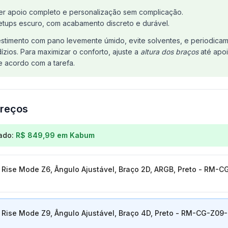
er apoio completo e personalização sem complicação.
etups escuro, com acabamento discreto e durável.
estimento com pano levemente úmido, evite solventes, e periodicam
zios. Para maximizar o conforto, ajuste a
altura dos braços
até apoi
de acordo com a tarefa.
reços
os para
Cadeira Gamer Rise Mode Z9, Ângulo Ajustável,
ado:
R$ 849,99
em
Kabum
Rise Mode Z6, Ângulo Ajustável, Braço 2D, ARGB, Preto - RM-
Rise Mode Z9, Ângulo Ajustável, Braço 4D, Preto - RM-CG-Z09