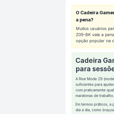
O
Cadeira Gamer
a pena?
Muitos usuários p
Z09-BK
vale a pena
opção popular na c
Análise do produt
Cadeira Gam
para sessõ
A Rise Mode Z9 (mod
suficientes para ajust
com praticamente qual
maratonas de trabalho.
Em termos práticos, a
dia a dia, como
braços