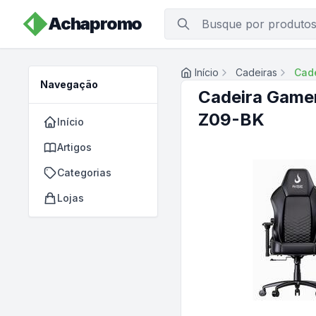
Achapromo
Início
Cadeiras
Cade
Navegação
Cadeira Gamer
Z09-BK
Início
Artigos
Categorias
Lojas