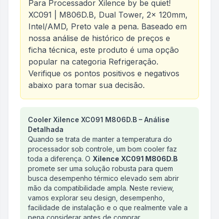
Para Processador Xilence by be quiet!
XC091 | M806D.B, Dual Tower, 2x 120mm,
Intel/AMD, Preto
vale a pena. Baseado em
nossa análise de histórico de preços e
ficha técnica, este produto é uma opção
popular na categoria
Refrigeração
.
Verifique os pontos positivos e negativos
abaixo para tomar sua decisão.
Análise do produto
Cooler Xilence XC091 M806D.B – Análise
Cooler Para Processador Xile
Detalhada
Quando se trata de manter a temperatura do
processador sob controle, um bom cooler faz
toda a diferença. O
Xilence XC091 M806D.B
promete ser uma solução robusta para quem
busca desempenho térmico elevado sem abrir
mão da compatibilidade ampla. Neste review,
vamos explorar seu design, desempenho,
facilidade de instalação e o que realmente vale a
pena considerar antes de comprar.