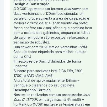
Design e Construção
O XC091 apresenta um formato
dual tower
com
duas ventoinhas de 120 mm posicionadas em
paralelo, o que aumenta a área de dissipação e
melhora o fluxo de ar. O acabamento em preto
fosco confere um visual sóbrio que combina bem
com a maioria dos gabinetes, enquanto as tubos
de calor em cobre são expostos, reforçando a
sensação de robustez.
Dual tower com 2×120 mm de ventoinhas PWM
Base de cobre niquelada para melhor contato
com a CPU
4 heatpipes de 6 mm distribuídos de forma
uniforme
Suporte para soquetes Intel (LGA 115x, 1200,
1700) e AMD (AM4, AM5)
Altura total de aproximadamente 158 mm –
verifique o clearance do seu gabinete
Desempenho Térmico
Nos testes realizados com um processador
Intel
Core i7‑13700K
em carga máxima (Prime95 +
FurMark), o XC091 manteve as temperaturas em