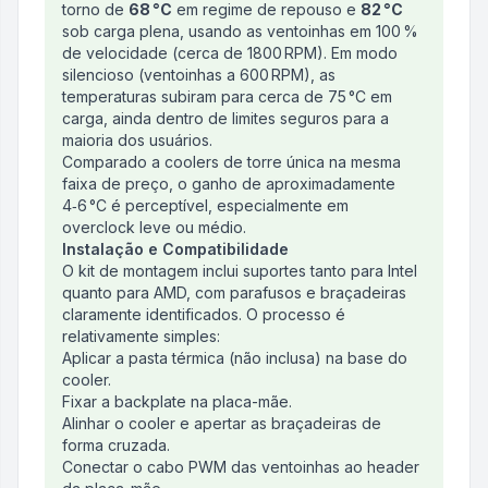
torno de
68 °C
em regime de repouso e
82 °C
sob carga plena, usando as ventoinhas em 100 %
de velocidade (cerca de 1800 RPM). Em modo
silencioso (ventoinhas a 600 RPM), as
temperaturas subiram para cerca de 75 °C em
carga, ainda dentro de limites seguros para a
maioria dos usuários.
Comparado a coolers de torre única na mesma
faixa de preço, o ganho de aproximadamente
4‑6 °C é perceptível, especialmente em
overclock leve ou médio.
Instalação e Compatibilidade
O kit de montagem inclui suportes tanto para Intel
quanto para AMD, com parafusos e braçadeiras
claramente identificados. O processo é
relativamente simples:
Aplicar a pasta térmica (não inclusa) na base do
cooler.
Fixar a backplate na placa-mãe.
Alinhar o cooler e apertar as braçadeiras de
forma cruzada.
Conectar o cabo PWM das ventoinhas ao header