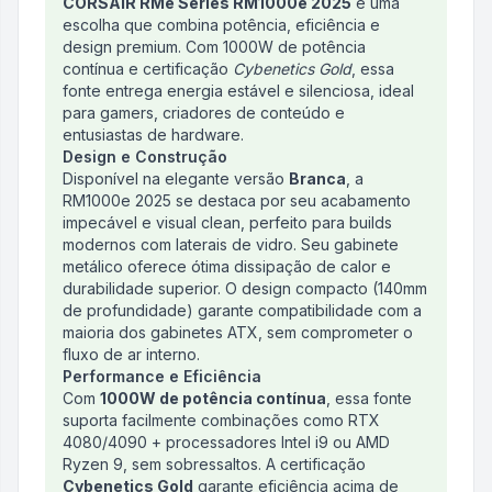
CORSAIR RMe Series RM1000e 2025
é uma
escolha que combina potência, eficiência e
design premium. Com 1000W de potência
contínua e certificação
Cybenetics Gold
, essa
fonte entrega energia estável e silenciosa, ideal
para gamers, criadores de conteúdo e
entusiastas de hardware.
Design e Construção
Disponível na elegante versão
Branca
, a
RM1000e 2025 se destaca por seu acabamento
impecável e visual clean, perfeito para builds
modernos com laterais de vidro. Seu gabinete
metálico oferece ótima dissipação de calor e
durabilidade superior. O design compacto (140mm
de profundidade) garante compatibilidade com a
maioria dos gabinetes ATX, sem comprometer o
fluxo de ar interno.
Performance e Eficiência
Com
1000W de potência contínua
, essa fonte
suporta facilmente combinações como RTX
4080/4090 + processadores Intel i9 ou AMD
Ryzen 9, sem sobressaltos. A certificação
Cybenetics Gold
garante eficiência acima de