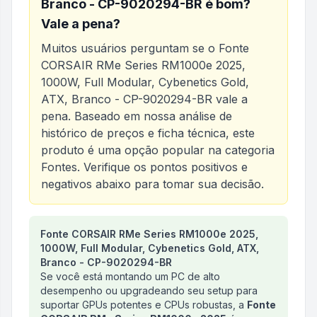
Branco - CP-9020294-BR
é bom?
Vale a pena?
Muitos usuários perguntam se o
Fonte
CORSAIR RMe Series RM1000e 2025,
1000W, Full Modular, Cybenetics Gold,
ATX, Branco - CP-9020294-BR
vale a
pena. Baseado em nossa análise de
histórico de preços e ficha técnica, este
produto é uma opção popular na categoria
Fontes
. Verifique os pontos positivos e
negativos abaixo para tomar sua decisão.
Análise do produto
Fonte CORSAIR RMe Series RM1000e 2025,
Fonte CORSAIR RMe Series RM
1000W, Full Modular, Cybenetics Gold, ATX,
Branco - CP-9020294-BR
Se você está montando um PC de alto
desempenho ou upgradeando seu setup para
suportar GPUs potentes e CPUs robustas, a
Fonte