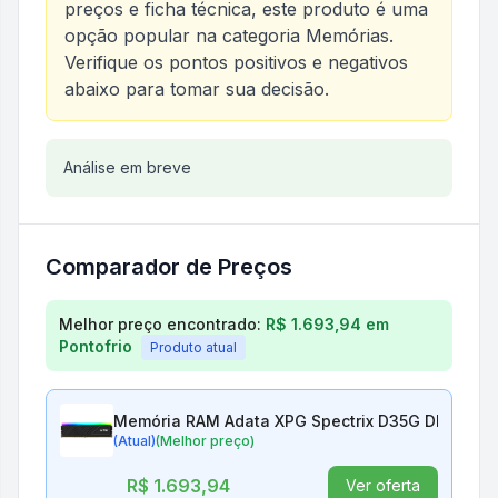
preços e ficha técnica, este produto é uma
opção popular na categoria
Memórias
.
Verifique os pontos positivos e negativos
abaixo para tomar sua decisão.
Análise do produto
Análise em breve
Memória RAM Adata XPG Spec
Comparador de Preços
Comparação de preços para
Memória RAM Adata X
Melhor preço encontrado:
R$ 1.693,94
em
Pontofrio
Produto atual
Memória RAM Adata XPG Spectrix D35G DDR4 16
(Atual)
(Melhor preço)
R$ 1.693,94
Ver oferta