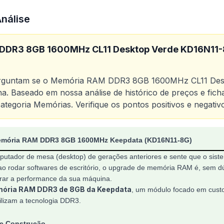
Análise
DDR3 8GB 1600MHz CL11 Desktop Verde KD16N11-
erguntam se o
Memória RAM DDR3 8GB 1600MHz CL11 Des
a. Baseado em nossa análise de histórico de preços e fich
ategoria
Memórias
. Verifique os pontos positivos e negati
o
Memória RAM DDR3 8GB 1600MHz CL11 Desktop Verde 
Memória RAM DDR3 8GB 1600MHz Keepdata (KD16N11-8G)
utador de mesa (desktop) de gerações anteriores e sente que o siste
o rodar softwares de escritório, o upgrade de memória RAM é, sem dú
rar a performance da sua máquina.
ória RAM DDR3 de 8GB da Keepdata
, um módulo focado em custo
ilizam a tecnologia DDR3.
 e Construção