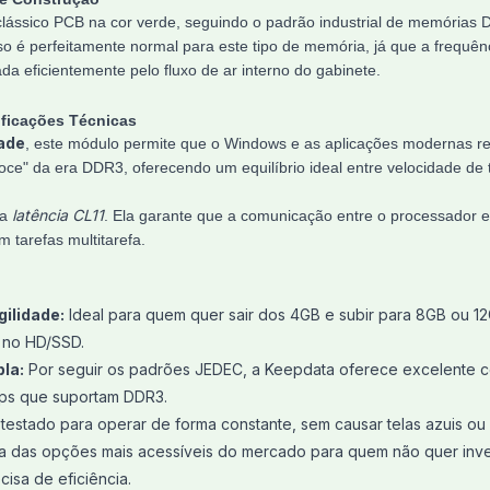
lássico PCB na cor verde, seguindo o padrão industrial de memórias
sso é perfeitamente normal para este tipo de memória, já que a freq
ada eficientemente pelo fluxo de ar interno do gabinete.
ficações Técnicas
ade
, este módulo permite que o Windows e as aplicações modernas re
oce" da era DDR3, oferecendo um equilíbrio ideal entre velocidade de 
latência CL11
 a
. Ela garante que a comunicação entre o processador e
 tarefas multitarefa.
ilidade:
Ideal para quem quer sair dos 4GB e subir para 8GB ou 1
) no HD/SSD.
la:
Por seguir os padrões JEDEC, a Keepdata oferece excelente co
ps que suportam DDR3.
estado para operar de forma constante, sem causar telas azuis ou
 das opções mais acessíveis do mercado para quem não quer inve
isa de eficiência.