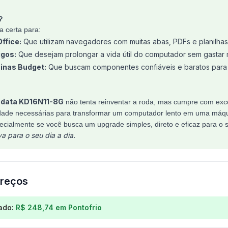
?
a certa para:
ffice:
Que utilizam navegadores com muitas abas, PDFs e planilhas
igos:
Que desejam prolongar a vida útil do computador sem gastar 
inas Budget:
Que buscam componentes confiáveis e baratos para
data KD16N11-8G
não tenta reinventar a roda, mas cumpre com exce
idade necessárias para transformar um computador lento em uma máq
ecialmente se você busca um upgrade simples, direto e eficaz para o
a para o seu dia a dia.
reços
os para
Memória RAM DDR3 8GB 1600MHz CL11 Desktop
ado:
R$ 248,74
em
Pontofrio