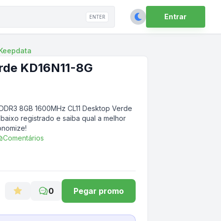
Entrar
ENTER
Keepdata
rde KD16N11-8G
DDR3 8GB 1600MHz CL11 Desktop Verde
baixo registrado e saiba qual a melhor
onomize!
Comentários
0
Pegar promo