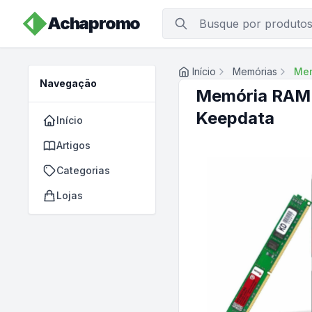
Achapromo
Início
Memórias
Mem
Navegação
Memória RAM 
Keepdata
Início
Artigos
Categorias
Lojas