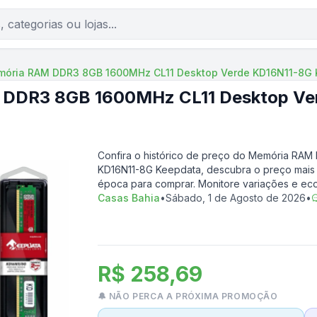
ória RAM DDR3 8GB 1600MHz CL11 Desktop Verde KD16N11-8G 
DDR3 8GB 1600MHz CL11 Desktop Ve
Confira o histórico de preço do
Memória RAM 
KD16N11-8G Keepdata
, descubra o preço mais 
época para comprar. Monitore variações e ec
Casas Bahia
•
Sábado, 1 de Agosto de 2026
•
R$ 258,69
🔔 NÃO PERCA A PRÓXIMA PROMOÇÃO