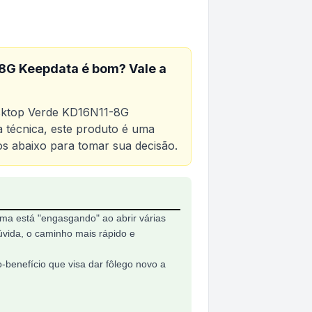
8G Keepdata
é bom? Vale a
ktop Verde KD16N11-8G
a técnica, este produto é uma
vos abaixo para tomar sua decisão.
KD16N11-8G Keepdata
ma está "engasgando" ao abrir várias
vida, o caminho mais rápido e
-benefício que visa dar fôlego novo a