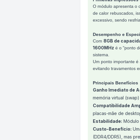
O módulo apresenta o c
de calor rebuscados, i
excessivo, sendo resfri
Desempenho e Especi
8GB de capacid
Com
1600MHz
é o "ponto d
sistema.
Um ponto importante é
evitando travamentos em
Principais Benefícios
Ganho Imediato de Ag
memória virtual (swap
Compatibilidade Amp
placas-mãe de deskto
Estabilidade:
Módulo t
Custo-Benefício:
Uma
(DDR4/DDR5), mas prec