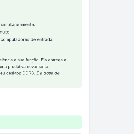
 simultaneamente.
muito.
 computadores de entrada.
lência a sua função. Ela entrega a
uina produtiva novamente.
É a dose de
 seu desktop DDR3.
 Verde KD16N11-8G Keepdata