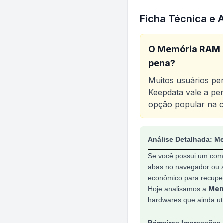
Ficha Técnica e 
O
Memória RAM 
pena?
Muitos usuários p
Keepdata
vale a pen
opção popular na c
Análise do produt
Análise Detalhada: 
Se você possui um comp
abas no navegador ou a
econômico para recupe
Mem
Hoje analisamos a
hardwares que ainda ut
Primeiras Impressões