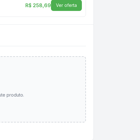
R$ 258,69
Ver oferta
ste produto.