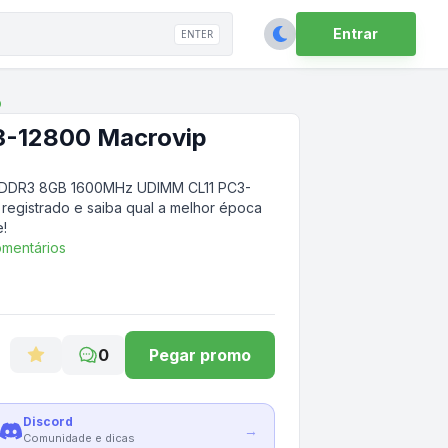
Entrar
ENTER
p
-12800 Macrovip
DDR3 8GB 1600MHz UDIMM CL11 PC3-
 registrado e saiba qual a melhor época
!
mentários
0
Pegar promo
Discord
→
Comunidade e dicas