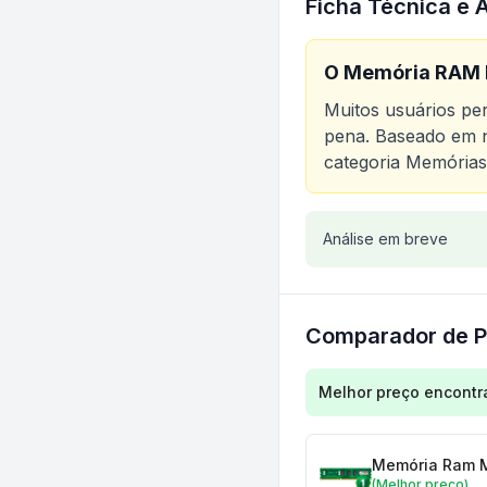
Ficha Técnica e 
O
Memória RAM 
Muitos usuários p
pena. Baseado em n
categoria
Memórias
Análise do produt
Análise em breve
Comparador de P
Comparação de preç
Melhor preço encontr
Memória Ram M
(Melhor preço)