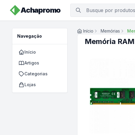
Achapromo
Início
Memórias
Mem
Navegação
Memória RAM
Início
Artigos
Categorias
Lojas