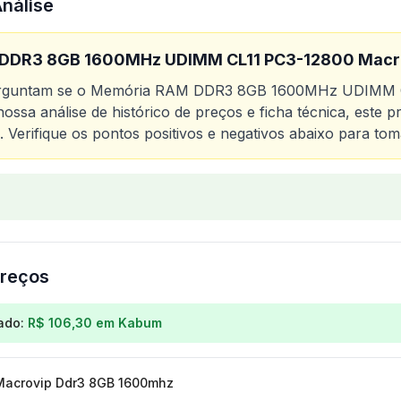
Análise
DDR3 8GB 1600MHz UDIMM CL11 PC3-12800 Macr
erguntam se o
Memória RAM DDR3 8GB 1600MHz UDIMM C
ossa análise de histórico de preços e ficha técnica, este
. Verifique os pontos positivos e negativos abaixo para tom
o
Memória RAM DDR3 8GB 1600MHz UDIMM CL11 PC3-128
reços
os para
Memória RAM DDR3 8GB 1600MHz UDIMM CL11 P
ado:
R$ 106,30
em
Kabum
acrovip Ddr3 8GB 1600mhz