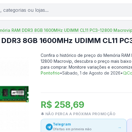
ória RAM DDR3 8GB 1600MHz UDIMM CL11 PC3-12800 Macrovi
 DDR3 8GB 1600MHz UDIMM CL11 PC3
Confira o histórico de preço do
Memória RAM 
12800 Macrovip
, descubra o preço mais baixo
para comprar. Monitore variações e economize
Pontofrio
•
Sábado, 1 de Agosto de 2026
•
Co
R$ 258,69
🔔 NÃO PERCA A PRÓXIMA PROMOÇÃO
Telegram
→
Ofertas em primeira mão