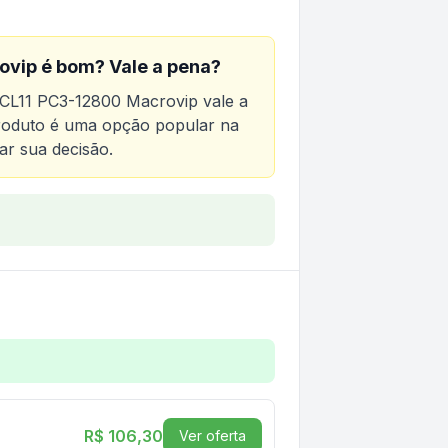
ovip
é bom? Vale a pena?
L11 PC3-12800 Macrovip
vale a
 produto é uma opção popular na
ar sua decisão.
00 Macrovip
C3-12800 Macrovip
R$ 106,30
Ver oferta