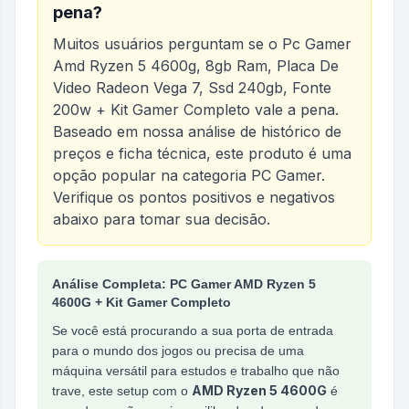
pena?
Muitos usuários perguntam se o
Pc Gamer
Amd Ryzen 5 4600g, 8gb Ram, Placa De
Video Radeon Vega 7, Ssd 240gb, Fonte
200w + Kit Gamer Completo
vale a pena.
Baseado em nossa análise de histórico de
preços e ficha técnica, este produto é uma
opção popular na categoria
PC Gamer
.
Verifique os pontos positivos e negativos
abaixo para tomar sua decisão.
Análise do produto
Pc Gamer Amd Ryzen 5 4600g,
Análise Completa: PC Gamer AMD Ryzen 5
4600G + Kit Gamer Completo
Se você está procurando a sua porta de entrada
para o mundo dos jogos ou precisa de uma
máquina versátil para estudos e trabalho que não
AMD Ryzen 5 4600G
trave, este setup com o
é