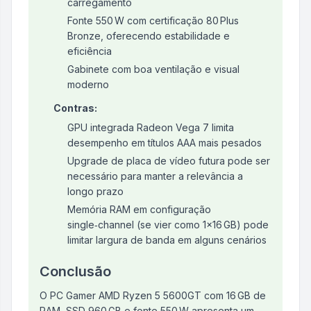
carregamento
Fonte 550 W com certificação 80 Plus
Bronze, oferecendo estabilidade e
eficiência
Gabinete com boa ventilação e visual
moderno
Contras:
GPU integrada Radeon Vega 7 limita
desempenho em títulos AAA mais pesados
Upgrade de placa de vídeo futura pode ser
necessário para manter a relevância a
longo prazo
Memória RAM em configuração
single‑channel (se vier como 1×16 GB) pode
limitar largura de banda em alguns cenários
Conclusão
O PC Gamer AMD Ryzen 5 5600GT com 16 GB de
RAM, SSD 960 GB e fonte 550 W apresenta um