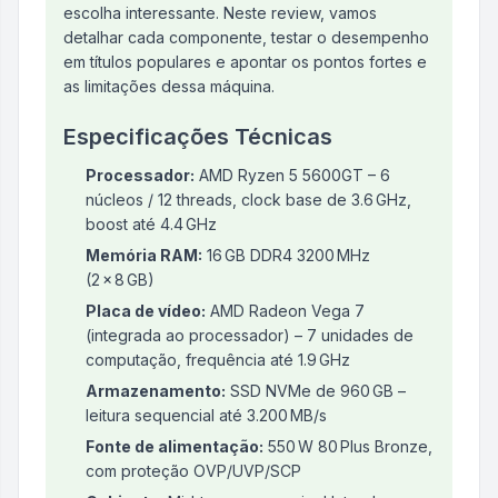
escolha interessante. Neste review, vamos
detalhar cada componente, testar o desempenho
em títulos populares e apontar os pontos fortes e
as limitações dessa máquina.
Especificações Técnicas
Processador:
AMD Ryzen 5 5600GT – 6
núcleos / 12 threads, clock base de 3.6 GHz,
boost até 4.4 GHz
Memória RAM:
16 GB DDR4 3200 MHz
(2 x 8 GB)
Placa de vídeo:
AMD Radeon Vega 7
(integrada ao processador) – 7 unidades de
computação, frequência até 1.9 GHz
Armazenamento:
SSD NVMe de 960 GB –
leitura sequencial até 3.200 MB/s
Fonte de alimentação:
550 W 80 Plus Bronze,
com proteção OVP/UVP/SCP