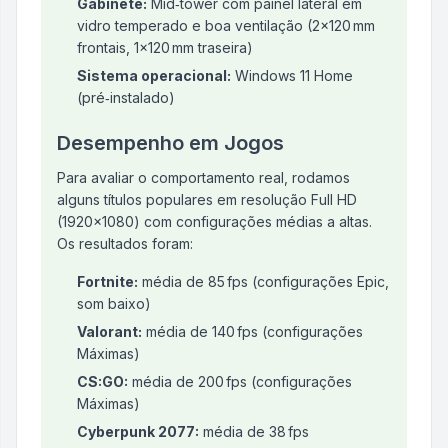
Gabinete:
Mid‑tower com painel lateral em
vidro temperado e boa ventilação (2×120 mm
frontais, 1×120 mm traseira)
Sistema operacional:
Windows 11 Home
(pré‑instalado)
Desempenho em Jogos
Para avaliar o comportamento real, rodamos
alguns títulos populares em resolução Full HD
(1920×1080) com configurações médias a altas.
Os resultados foram:
Fortnite:
média de 85 fps (configurações Epic,
som baixo)
Valorant:
média de 140 fps (configurações
Máximas)
CS:GO:
média de 200 fps (configurações
Máximas)
Cyberpunk 2077:
média de 38 fps