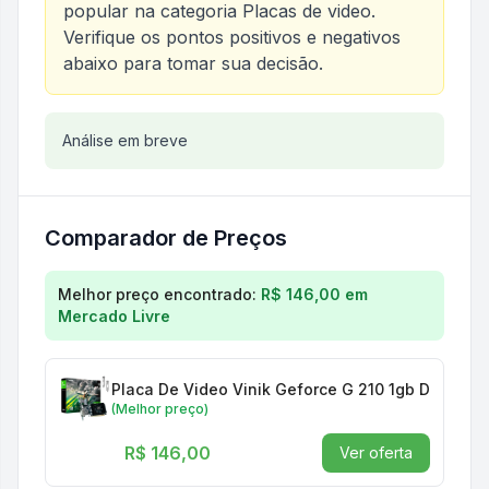
popular na categoria
Placas de video
.
Verifique os pontos positivos e negativos
abaixo para tomar sua decisão.
Análise do produto
Análise em breve
Placa de Vídeo Geforce g 210 
Comparador de Preços
Comparação de preços para
Placa de Vídeo Geforc
Melhor preço encontrado:
R$ 146,00
em
Mercado Livre
Placa De Video Vinik Geforce G 210 1gb Ddr3 64 B
(Melhor preço)
R$ 146,00
Ver oferta