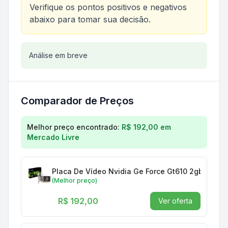
Verifique os pontos positivos e negativos
abaixo para tomar sua decisão.
Análise do produto
Análise em breve
Placa De Vídeo Nvidia Ge For
Comparador de Preços
Comparação de preços para
Placa De Vídeo Nvidia
Melhor preço encontrado:
R$ 192,00
em
Mercado Livre
Placa De Vídeo Nvidia Ge Force Gt610 2gb Ddr3 
(Melhor preço)
R$ 192,00
Ver oferta