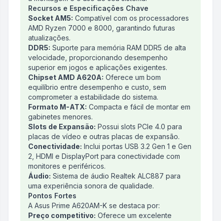
Recursos e Especificações Chave
Socket AM5:
Compatível com os processadores
AMD Ryzen 7000 e 8000, garantindo futuras
atualizações.
DDR5:
Suporte para memória RAM DDR5 de alta
velocidade, proporcionando desempenho
superior em jogos e aplicações exigentes.
Chipset AMD A620A:
Oferece um bom
equilíbrio entre desempenho e custo, sem
comprometer a estabilidade do sistema.
Formato M-ATX:
Compacta e fácil de montar em
gabinetes menores.
Slots de Expansão:
Possui slots PCIe 4.0 para
placas de vídeo e outras placas de expansão.
Conectividade:
Inclui portas USB 3.2 Gen 1 e Gen
2, HDMI e DisplayPort para conectividade com
monitores e periféricos.
Áudio:
Sistema de áudio Realtek ALC887 para
uma experiência sonora de qualidade.
Pontos Fortes
A Asus Prime A620AM-K se destaca por:
Preço competitivo:
Oferece um excelente