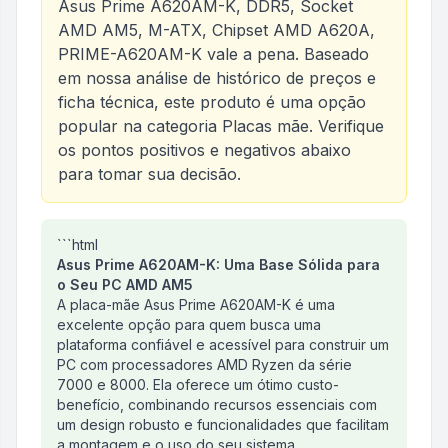
Asus Prime A620AM-K, DDR5, Socket
AMD AM5, M-ATX, Chipset AMD A620A,
PRIME-A620AM-K
vale a pena. Baseado
em nossa análise de histórico de preços e
ficha técnica, este produto é uma opção
popular na categoria
Placas mãe
. Verifique
os pontos positivos e negativos abaixo
para tomar sua decisão.
Análise do produto
```html
Placa Mae Asus Prime A620A
Asus Prime A620AM-K: Uma Base Sólida para
o Seu PC AMD AM5
A placa-mãe Asus Prime A620AM-K é uma
excelente opção para quem busca uma
plataforma confiável e acessível para construir um
PC com processadores AMD Ryzen da série
7000 e 8000. Ela oferece um ótimo custo-
benefício, combinando recursos essenciais com
um design robusto e funcionalidades que facilitam
a montagem e o uso do seu sistema.