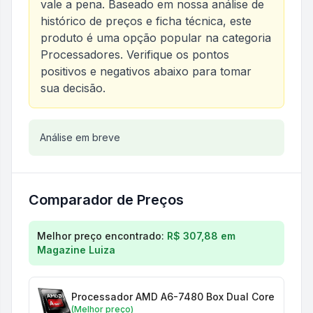
vale a pena. Baseado em nossa análise de
histórico de preços e ficha técnica, este
produto é uma opção popular na categoria
Processadores
. Verifique os pontos
positivos e negativos abaixo para tomar
sua decisão.
Análise do produto
Análise em breve
Processador Amd A6-7480 Bo
Comparador de Preços
Comparação de preços para
Processador Amd A6-
Melhor preço encontrado:
R$ 307,88
em
Magazine Luiza
Processador AMD A6-7480 Box Dual Core 3.8G
(Melhor preço)