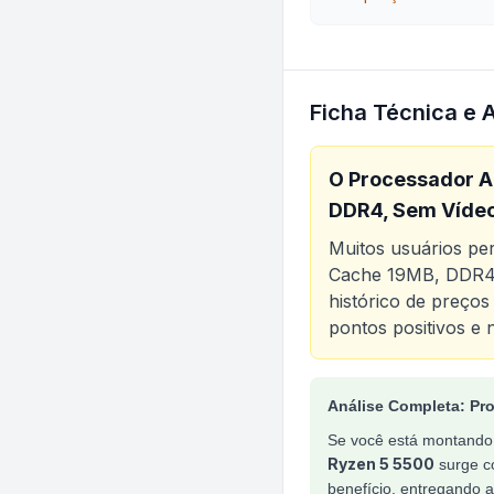
Ficha Técnica e 
O
Processador A
DDR4, Sem Víde
Muitos usuários p
Cache 19MB, DDR4,
histórico de preços
pontos positivos e 
Análise do produt
Análise Completa: Pr
Se você está montando
Ryzen 5 5500
surge co
benefício, entregando a