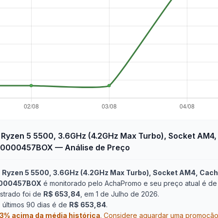
Ryzen 5 5500, 3.6GHz (4.2GHz Max Turbo), Socket AM4
100000457BOX
— Análise de Preço
Ryzen 5 5500, 3.6GHz (4.2GHz Max Turbo), Socket AM4, Cac
00000457BOX
é monitorado pelo AchaPromo e seu preço atual é de
strado foi de
R$ 653,84
, em 1 de Julho de 2026
.
últimos 90 dias é de
R$ 653,84
.
13
% acima da média histórica
.
Considere aguardar uma promoção o