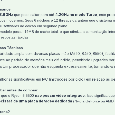
rmance
3.6GHz
4.2GHz no modo Turbo
que pode saltar para até
, este pro
 jogos modernos. Seus 6 núcleos e 12 threads garantem que o sistem
u softwares de edição em segundo plano.
modelo possui 19MB de cache total, o que otimiza a comunicação inter
respostas rápidas.
icas Técnicas
ilidade ampla com diversas placas-mãe (A520, B450, B550), facili
te ao padrão de memória mais difundido, permitindo upgrades barat
:
Um processador que não esquenta excessivamente, tornando-o id
horias significativas em IPC (instruções por ciclo) em relação às g
aber antes de comprar
não possui vídeo integrado
r que o Ryzen 5 5500
. Isso significa q
ecisará de uma placa de vídeo dedicada
(Nvidia GeForce ou AMD 
 pena?