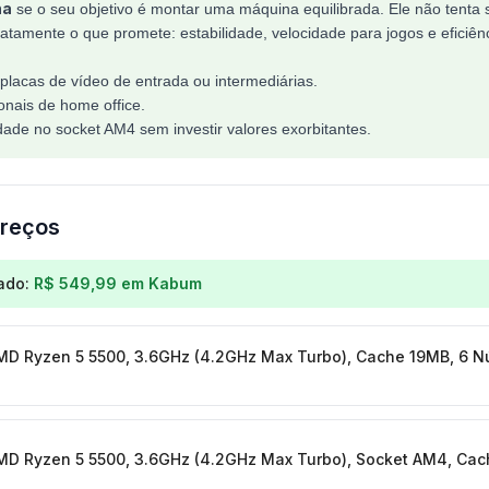
na
se o seu objetivo é montar uma máquina equilibrada. Ele não tenta 
amente o que promete: estabilidade, velocidade para jogos e eficiênc
placas de vídeo de entrada ou intermediárias.
onais de home office.
de no socket AM4 sem investir valores exorbitantes.
reços
os para
Processador AMD Ryzen 5 5500, 3.6GHz (4.2GH
ado:
R$ 549,99
em
Kabum
MD Ryzen 5 5500, 3.6GHz (4.2GHz Max Turbo), Cache 19MB, 6 N
MD Ryzen 5 5500, 3.6GHz (4.2GHz Max Turbo), Socket AM4, Ca