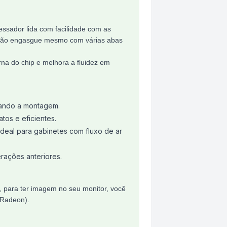
cessador lida com facilidade com as
a não engasgue mesmo com várias abas
na do chip e melhora a fluidez em
tando a montagem.
os e eficientes.
eal para gabinetes com fluxo de ar
erações anteriores.
ue, para ter imagem no seu monitor, você
Radeon).