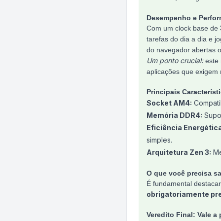
Desempenho e Perfo
Com um clock base de
tarefas do dia a dia e
do navegador abertas o
Um ponto crucial:
este 
aplicações que exigem 
Principais Característ
Socket AM4:
Compatib
Memória DDR4:
Supor
Eficiência Energética
simples.
Arquitetura Zen 3:
Mel
O que você precisa s
É fundamental destaca
obrigatoriamente pr
Veredito Final: Vale a