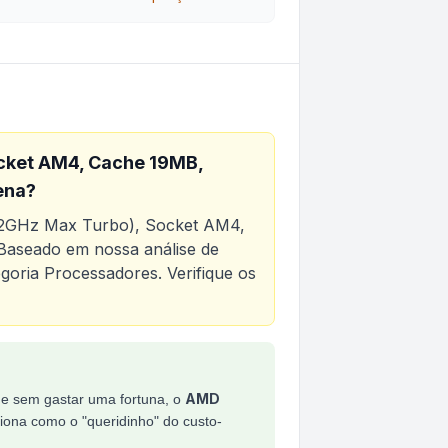
cket AM4, Cache 19MB,
ena?
.2GHz Max Turbo), Socket AM4,
Baseado em nossa análise de
egoria
Processadores
. Verifique os
urbo), Socket AM4, Cache 19MB, DDR4, Sem Vídeo Inte
AMD
e sem gastar uma fortuna, o
iona como o "queridinho" do custo-