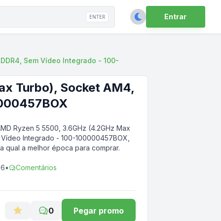
Entrar
ENTER
DDR4, Sem Vídeo Integrado - 100-
x Turbo), Socket AM4,
00000457BOX
AMD Ryzen 5 5500, 3.6GHz (4.2GHz Max
 Vídeo Integrado - 100-100000457BOX
,
ba qual a melhor época para comprar.
26
•
Comentários
0
Pegar promo