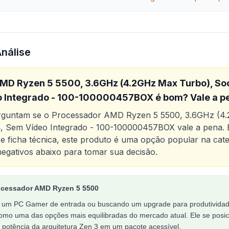
Análise
MD Ryzen 5 5500, 3.6GHz (4.2GHz Max Turbo), So
o Integrado - 100-100000457BOX
é bom? Vale a p
erguntam se o
Processador AMD Ryzen 5 5500, 3.6GHz (4
 Sem Vídeo Integrado - 100-100000457BOX
vale a pena. 
 e ficha técnica, este produto é uma opção popular na cat
negativos abaixo para tomar sua decisão.
o
Processador AMD Ryzen 5 5500, 3.6GHz (4.2GHz Max T
ocessador AMD Ryzen 5 5500
 um PC Gamer de entrada ou buscando um upgrade para produtividad
mo uma das opções mais equilibradas do mercado atual. Ele se posic
 potência da arquitetura Zen 3 em um pacote acessível.