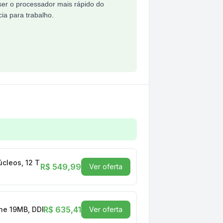
ser o processador mais rápido do
ia para trabalho.
z Max Turbo), Socket AM4, Cache 19MB, DDR4, Sem Víd
úcleos, 12 Threads, AM4, Sem Vídeo Integrado - 100-10000045
R$ 549,99
Ver oferta
R$ 635,41
che 19MB, DDR4, Sem Vídeo Integrado - 100-100000457BOX
Ver oferta