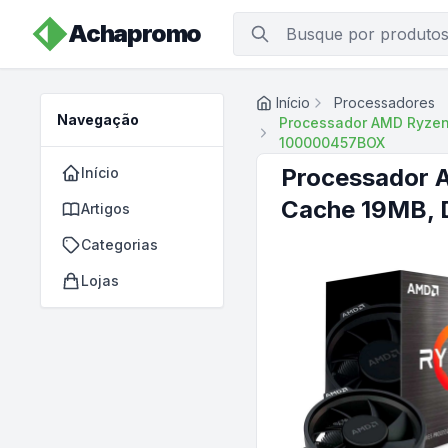
Achapromo
Início
Processadores
Navegação
Processador AMD Ryzen 
100000457BOX
Processador 
Início
Cache 19MB, 
Artigos
Categorias
Lojas