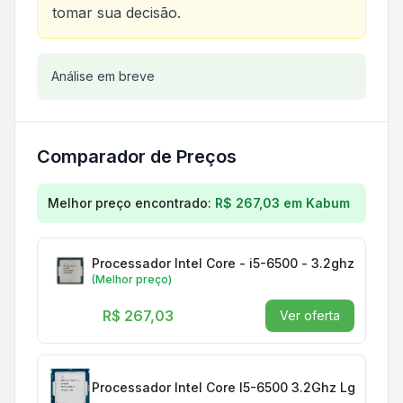
tomar sua decisão.
Análise do produto
Análise em breve
Processador Intel Core I5-65
Comparador de Preços
Comparação de preços para
Processador Intel Cor
Melhor preço encontrado:
R$ 267,03
em
Kabum
(Melhor preço)
R$ 267,03
Ver oferta
Processador Intel Core I5-6500 3.2Ghz Lga 1151