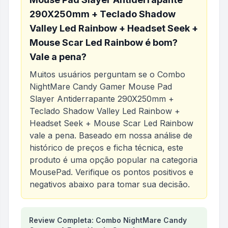
290X250mm + Teclado Shadow
Valley Led Rainbow + Headset Seek +
Mouse Scar Led Rainbow
é bom?
Vale a pena?
Muitos usuários perguntam se o
Combo
NightMare Candy Gamer Mouse Pad
Slayer Antiderrapante 290X250mm +
Teclado Shadow Valley Led Rainbow +
Headset Seek + Mouse Scar Led Rainbow
vale a pena. Baseado em nossa análise de
histórico de preços e ficha técnica, este
produto é uma opção popular na categoria
MousePad
. Verifique os pontos positivos e
negativos abaixo para tomar sua decisão.
Análise do produto
Review Completa: Combo NightMare Candy
Combo NightMare Candy Game