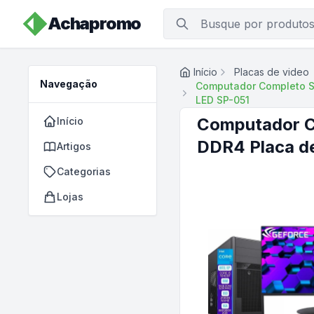
Achapromo
Início
Placas de video
Navegação
Computador Completo Sk
LED SP-051
Computador Co
Início
DDR4 Placa d
Artigos
Categorias
Lojas