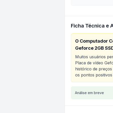
Ficha Técnica e 
O
Computador Com
Geforce 2GB SSD
Muitos usuários p
Placa de vídeo Ge
histórico de preços
os pontos positivos
Análise do produt
Análise em breve