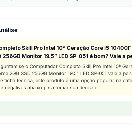
Análise
pleto Skill Pro Intel 10ª Geração Core i5 10400
 256GB Monitor 19.5” LED SP-051
é bom? Vale a p
erguntam se o
Computador Completo Skill Pro Intel 10ª G
force 2GB SSD 256GB Monitor 19.5” LED SP-051
vale a pen
 e ficha técnica, este produto é uma opção popular na cat
 e negativos abaixo para tomar sua decisão.
o
Computador Completo Skill Pro Intel 10ª Geração Core 