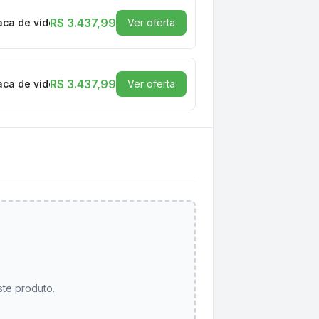
R$ 3.437,99
laca de vídeo Geforce 2GB SSD 512GB Monitor 19.5” LED SP-052
Ver oferta
R$ 3.437,99
laca de vídeo Geforce 2GB SSD 512GB Monitor 19.5” LED SP-052
Ver oferta
ste produto.