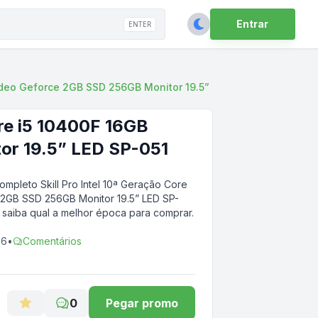
Entrar
ENTER
ídeo Geforce 2GB SSD 256GB Monitor 19.5”
re i5 10400F 16GB
or 19.5” LED SP-051
pleto Skill Pro Intel 10ª Geração Core
2GB SSD 256GB Monitor 19.5” LED SP-
 saiba qual a melhor época para comprar.
26
•
Comentários
0
Pegar promo