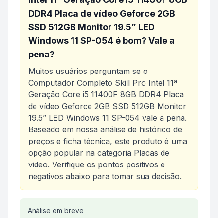
DDR4 Placa de vídeo Geforce 2GB
SSD 512GB Monitor 19.5” LED
Windows 11 SP-054
é bom? Vale a
pena?
Muitos usuários perguntam se o
Computador Completo Skill Pro Intel 11ª
Geração Core i5 11400F 8GB DDR4 Placa
de vídeo Geforce 2GB SSD 512GB Monitor
19.5” LED Windows 11 SP-054
vale a pena.
Baseado em nossa análise de histórico de
preços e ficha técnica, este produto é uma
opção popular na categoria
Placas de
video
. Verifique os pontos positivos e
negativos abaixo para tomar sua decisão.
Análise do produto
Análise em breve
Computador Completo Skill Pr