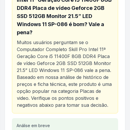
DDR4 Placa de vídeo Geforce 2GB
SSD 512GB Monitor 21.5” LED
Windows 11 SP-086
é bom? Vale a
pena?
Muitos usuários perguntam se o
Computador Completo Skill Pro Intel 11ª
Geração Core i5 11400F 8GB DDR4 Placa
de vídeo Geforce 2GB SSD 512GB Monitor
21.5” LED Windows 11 SP-086
vale a pena.
Baseado em nossa análise de histórico de
preços e ficha técnica, este produto é uma
opção popular na categoria
Placas de
video
. Verifique os pontos positivos e
negativos abaixo para tomar sua decisão.
Análise do produto
Análise em breve
Computador Completo Skill Pr