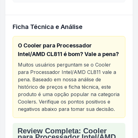
Ficha Técnica e Análise
O
Cooler para Processador
Intel/AMD CL811
é bom? Vale a pena?
Muitos usuários perguntam se o
Cooler
para Processador Intel/AMD CL811
vale a
pena. Baseado em nossa análise de
histórico de preços e ficha técnica, este
produto é uma opção popular na categoria
Coolers
. Verifique os pontos positivos e
negativos abaixo para tomar sua decisão.
Review Completa: Cooler
Análise do produto
Cooler para Processador Int
para Processador Intel/AMD