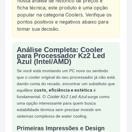
nossa análise de histórico de preços e
ficha técnica, este produto é uma opção
popular na categoria
Coolers
. Verifique os
pontos positivos e negativos abaixo para
tomar sua decisão.
Análise Completa: Cooler
Análise do produto
Cooler para Processador Kz2 
para Processador Kz2 Led
Azul (Intel/AMD)
Se você está montando um PC novo ou sentindo
que o cooler original do seu processador já não está
dando conta do recado, encontrar um substituto que
custo, eficiência e estética
equilibre
é
Cooler Kz2 Led Azul
fundamental. O
surge como
uma opção interessante para quem busca
estabilidade térmica sem precisar investir em
sistemas complexos de water cooling.
Primeiras Impressões e Design