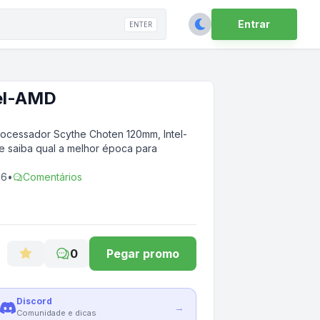
Entrar
ENTER
tel-AMD
rocessador Scythe Choten 120mm, Intel-
 e saiba qual a melhor época para
26
•
Comentários
0
Pegar promo
Discord
→
Comunidade e dicas