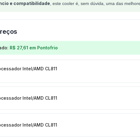
êncio e compatibilidade
, este cooler é, sem dúvida, uma das melhor
reços
os para
Cooler para Processador Scythe Choten 120mm,
ado:
R$ 27,61
em
Pontofrio
ocessador Intel/AMD CL811
ocessador Intel/AMD CL811
ocessador Intel/AMD CL811