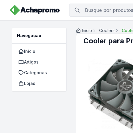
Achapromo
Início
Coolers
Cool
Navegação
Cooler para 
Início
Artigos
Categorias
Lojas