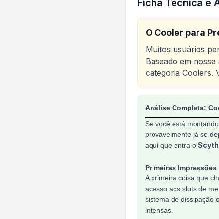
Ficha Técnica e 
O
Cooler para P
Muitos usuários p
Baseado em nossa a
categoria
Coolers
. 
Análise do produt
Análise Completa: Co
Se você está montando 
provavelmente já se d
Scyth
aqui que entra o
Primeiras Impressões
A primeira coisa que c
acesso aos slots de me
sistema de dissipação 
intensas.