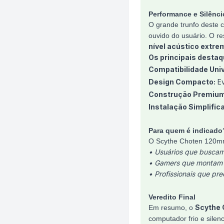
Performance e Silênci
O grande trunfo deste 
ouvido do usuário. O r
nível acústico extr
Os principais destaq
Compatibilidade Univ
Design Compacto:
Ev
Construção Premium
Instalação Simplific
Para quem é indicado
O Scythe Choten 120mm 
• Usuários que buscam 
• Gamers que montam 
• Profissionais que pr
Veredito Final
Scythe
Em resumo, o
computador frio e silen