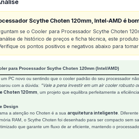
Análise
rocessador Scythe Choten 120mm, Intel-AMD
é bom
erguntam se o
Cooler para Processador Scythe Choten 12
nálise de histórico de preços e ficha técnica, este produ
Verifique os pontos positivos e negativos abaixo para tomar
o
Cooler para Processador Scythe Choten 120mm, Intel-
oler para Processador Scythe Choten 120mm (Intel/AMD)
um PC novo ou sentindo que o cooler padrão do seu processador não
"Vale a pena investir em um air cooler robusto o
eparou com a dúvida:
e Choten 120mm
, um projeto que equilibra perfeitamente a eficiênci
 e Design
arquitetura inteligente
hama a atenção no Choten é a sua
. Diferent
mória RAM, o Scythe Choten foi desenhado para ser compacto sem sacri
otimizado que garante um fluxo de ar eficiente, mantendo o processad