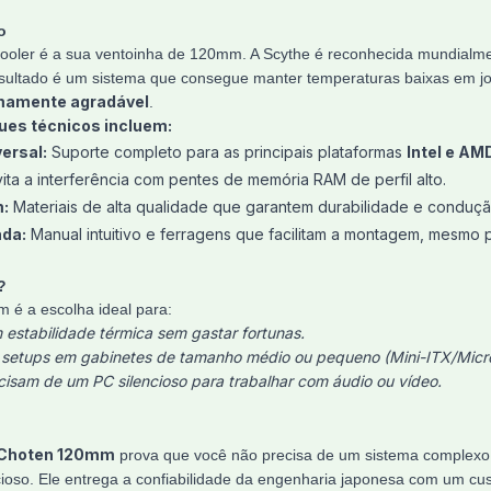
o
cooler é a sua ventoinha de 120mm. A Scythe é reconhecida mundialmen
esultado é um sistema que consegue manter temperaturas baixas em 
emamente agradável
.
ues técnicos incluem:
ersal:
Suporte completo para as principais plataformas
Intel e AM
ita a interferência com pentes de memória RAM de perfil alto.
:
Materiais de alta qualidade que garantem durabilidade e condução
ada:
Manual intuitivo e ferragens que facilitam a montagem, mesmo 
?
é a escolha ideal para:
estabilidade térmica sem gastar fortunas.
setups em gabinetes de tamanho médio ou pequeno (Mini-ITX/Micr
ecisam de um PC silencioso para trabalhar com áudio ou vídeo.
 Choten 120mm
prova que você não precisa de um sistema complexo d
cioso. Ele entrega a confiabilidade da engenharia japonesa com um custo