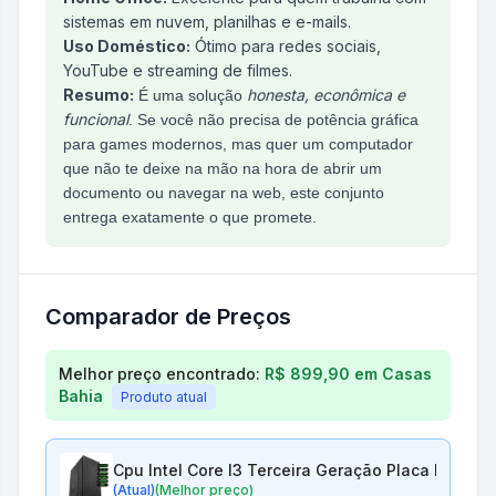
sistemas em nuvem, planilhas e e-mails.
Uso Doméstico:
Ótimo para redes sociais,
YouTube e streaming de filmes.
Resumo:
honesta, econômica e
É uma solução
funcional
. Se você não precisa de potência gráfica
para games modernos, mas quer um computador
que não te deixe na mão na hora de abrir um
documento ou navegar na web, este conjunto
entrega exatamente o que promete.
Comparador de Preços
Comparação de preços para
Cpu Intel Core I3 Ter
Melhor preço encontrado:
R$ 899,90
em
Casas
Bahia
Produto atual
Cpu Intel Core I3 Terceira Geração Placa Mãe H
(Atual)
(Melhor preço)