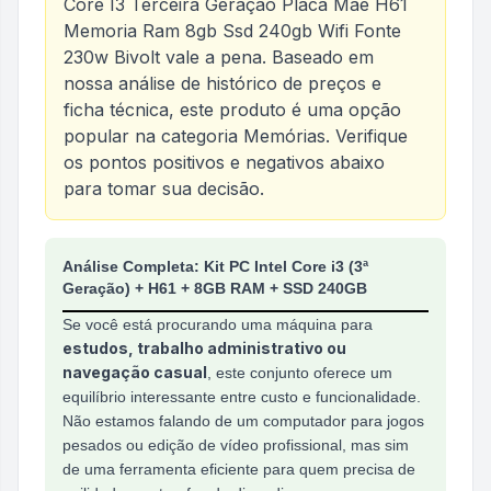
Core I3 Terceira Geração Placa Mãe H61
Memoria Ram 8gb Ssd 240gb Wifi Fonte
230w Bivolt
vale a pena. Baseado em
nossa análise de histórico de preços e
ficha técnica, este produto é uma opção
popular na categoria
Memórias
. Verifique
os pontos positivos e negativos abaixo
para tomar sua decisão.
Análise do produto
Cpu Intel Core I3 Terceira G
Análise Completa: Kit PC Intel Core i3 (3ª
Geração) + H61 + 8GB RAM + SSD 240GB
Se você está procurando uma máquina para
estudos, trabalho administrativo ou
navegação casual
, este conjunto oferece um
equilíbrio interessante entre custo e funcionalidade.
Não estamos falando de um computador para jogos
pesados ou edição de vídeo profissional, mas sim
de uma ferramenta eficiente para quem precisa de