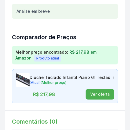
Análise do produto
Análise em breve
Dioche Teclado Infantil Piano
Comparador de Preços
Comparação de preços para
Dioche Teclado Infant
Melhor preço encontrado:
R$ 217,98
em
Amazon
Produto atual
Dioche Teclado Infantil Piano 61 Teclas Instrume
(Atual)
(Melhor preço)
R$ 217,98
Ver oferta
Comentários (
0
)