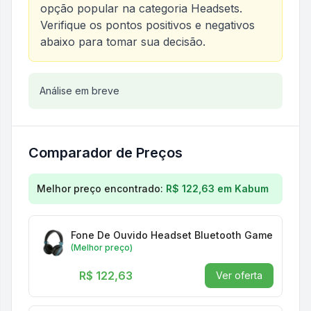
opção popular na categoria
Headsets
.
Verifique os pontos positivos e negativos
abaixo para tomar sua decisão.
Análise do produto
Análise em breve
Fone De Ouvido Luz RGB Head
Comparador de Preços
Comparação de preços para
Fone De Ouvido Luz R
Melhor preço encontrado:
R$ 122,63
em
Kabum
Fone De Ouvido Headset Bluetooth Gamer Preto 
(Melhor preço)
R$ 122,63
Ver oferta