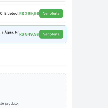
R$ 299,99
, Bluetooth, Preto - 727A5AA
Ver oferta
 à Água, Preto - 28913806
R$ 849,99
Ver oferta
ste produto.