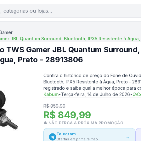
 Gamer
er JBL Quantum Surround, Bluetooth, IPX5 Resistente à Água,
do TWS Gamer JBL Quantum Surround, 
Água, Preto - 28913806
Confira o histórico de preço do
Fone de Ouvi
Bluetooth, IPX5 Resistente à Água, Preto - 28
registrado e saiba qual a melhor época para 
Kabum
•
Terça-feira, 14 de Julho de 2026
•
C
R$ 959,99
R$ 849,99
🔔 NÃO PERCA A PRÓXIMA PROMOÇÃO
Telegram
→
Ofertas em primeira mão