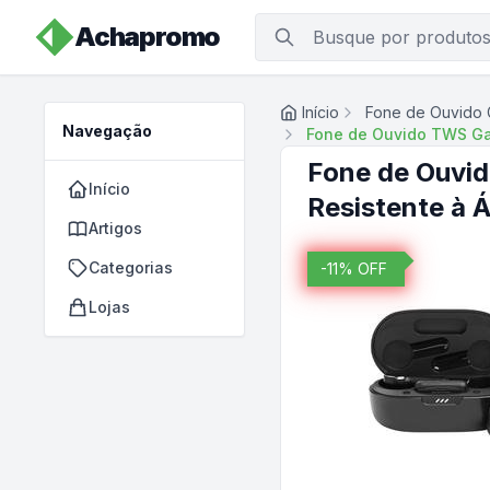
Achapromo
Início
Fone de Ouvido
Navegação
Fone de Ouvido TWS Gam
Fone de Ouvi
Início
Resistente à 
Artigos
Categorias
-
11
% OFF
Lojas