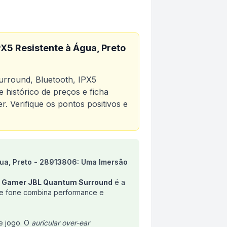
X5 Resistente à Água, Preto
round, Bluetooth, IPX5
 histórico de preços e ficha
er
. Verifique os pontos positivos e
ooth, IPX5 Resistente à Água, Preto - 28913806
ua, Preto - 28913806: Uma Imersão
S Gamer JBL Quantum Surround
é a
ste fone combina performance e
e jogo. O
auricular over-ear