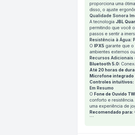
proporciona uma ótima 
disso, o ajuste ergonô
Qualidade Sonora Im
A tecnologia
JBL Qua
permitindo que você ou
passos e sentir a imers
Resistência à Água:
O
IPX5
garante que o 
ambientes externos ou
Recursos Adicionais
Bluetooth 5.0:
Conexão
Até 20 horas de dura
Microfone integrado
Controles intuitivos:
Em Resumo
O
Fone de Ouvido T
conforto e resistência
uma experiência de jog
Recomendado para:
```