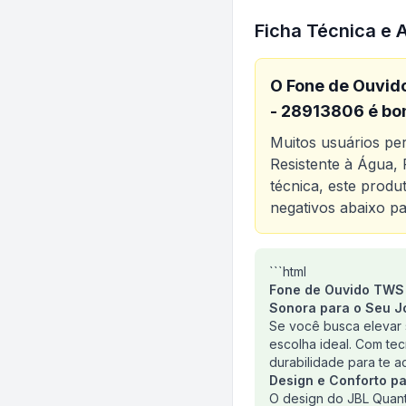
Ficha Técnica e 
O
Fone de Ouvid
- 28913806
é bo
Muitos usuários p
Resistente à Água,
técnica, este prod
negativos abaixo pa
Análise do produt
```html
Fone de Ouvido TWS 
Sonora para o Seu J
Se você busca elevar 
escolha ideal. Com te
durabilidade para te 
Design e Conforto p
O design do JBL Quant