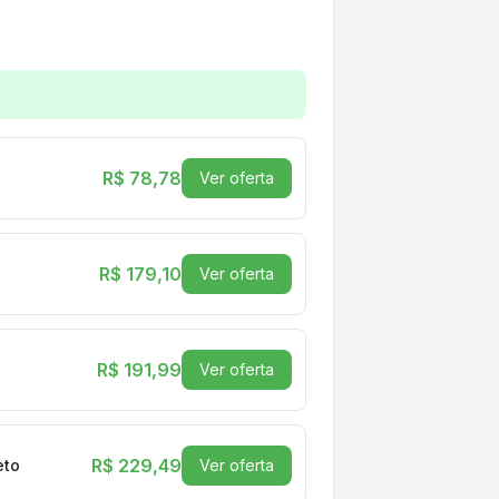
, Bluetooth, IPX5 Resistente à Água, Preto - 2891380
R$ 78,78
Ver oferta
R$ 179,10
Ver oferta
R$ 191,99
Ver oferta
R$ 229,49
eto
Ver oferta