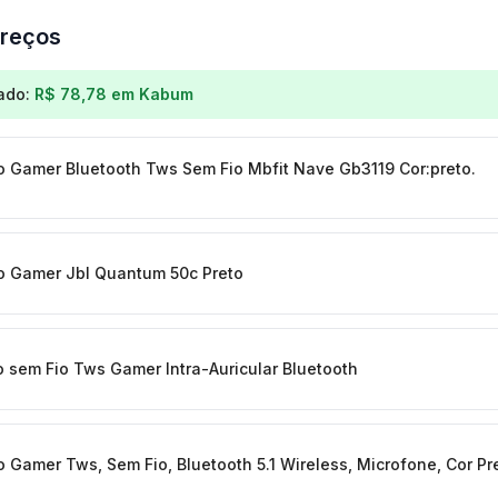
reços
os para
Fone de Ouvido TWS Gamer JBL Quantum Surround
ado:
R$ 78,78
em
Kabum
 Gamer Bluetooth Tws Sem Fio Mbfit Nave Gb3119 Cor:preto.
o Gamer Jbl Quantum 50c Preto
 sem Fio Tws Gamer Intra-Auricular Bluetooth
 Gamer Tws, Sem Fio, Bluetooth 5.1 Wireless, Microfone, Cor Pr