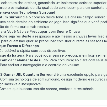
cobertura das orelhas, garantindo um isolamento acústico superior
mico e os materiais de alta qualidade contribuem para um conforto 
ersiva com Tecnologia Surround
ntum Surround
é o coração deste fone. Ela cria um campo sonoro 
ça cada detalhe do ambiente do jogo. Isso significa que você poder
ão de forma muito mais realista.
 Para Você Não se Preocupar com Suor e Chuva
fone seja resistente a respingos e até mesmo a chuvas leves. Isso 
 para quem não quer se preocupar com suor durante as sessões ma
 que Fazem a Diferença
 estável e rápida com seus dispositivos.
ção da bateria:
Para você jogar sem se preocupar em ficar sem en
 com cancelamento de ruído:
Para comunicação clara com seus a
Para facilitar a navegação e o controle do volume.
WS Gamer JBL Quantum Surround
é uma excelente opção para ga
. Com sua tecnologia de som surround, design moderno e recursos a
o imersiva e inesquecível.
Gamers que buscam imersão sonora, conforto e resistência.