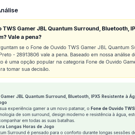
Análise
o TWS Gamer JBL Quantum Surround, Bluetooth, IP
m? Vale a pena?
erguntam se o
Fone de Ouvido TWS Gamer JBL Quantum Sur
 Preto - 28913806
vale a pena. Baseado em nossa análise de
uto é uma opção popular na categoria
Fone de Ouvido Gam
ra tomar sua decisão.
o
Fone de Ouvido TWS Gamer JBL Quantum Surround, Bluet
Gamer JBL Quantum Surround, Bluetooth, IPX5 Resistente à Ág
ogo
sua experiência gamer a um novo patamar, o
Fone de Ouvido TW
cnologia de som surround, design moderno e resistência à água, e
acompanhar em todas as suas batalhas.
ara Longas Horas de Jogo
um Surround é pensado para o conforto durante longas sessões d