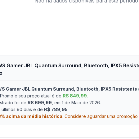
Não há dados disponíveis para este período
S Gamer JBL Quantum Surround, Bluetooth, IPX5 Resist
o
WS Gamer JBL Quantum Surround, Bluetooth, IPX5 Resistente 
Promo e seu preço atual é de
R$ 849,99
.
strado foi de
R$ 699,99
, em 1 de Maio de 2026
.
últimos 90 dias é de
R$ 789,95
.
8
% acima da média histórica
.
Considere aguardar uma promoção ou