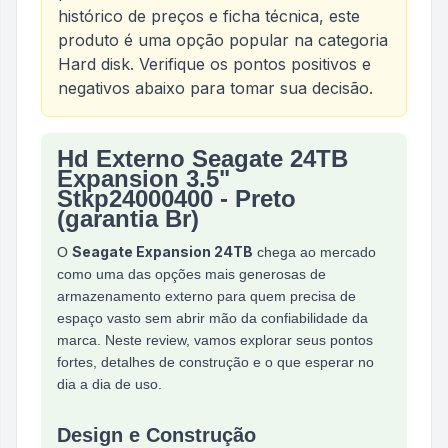
histórico de preços e ficha técnica, este
produto é uma opção popular na categoria
Hard disk
. Verifique os pontos positivos e
negativos abaixo para tomar sua decisão.
Hd Externo Seagate 24TB
Análise do produto
Hd Externo Seagate 24TB Expa
Expansion 3.5"
Stkp24000400 - Preto
(garantia Br)
Seagate Expansion 24TB
O
chega ao mercado
como uma das opções mais generosas de
armazenamento externo para quem precisa de
espaço vasto sem abrir mão da confiabilidade da
marca. Neste review, vamos explorar seus pontos
fortes, detalhes de construção e o que esperar no
dia a dia de uso.
Design e Construção