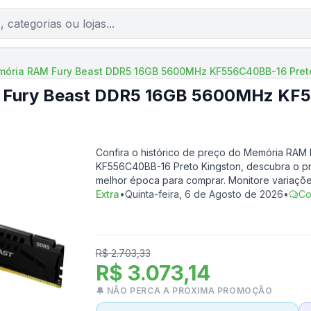
ória RAM Fury Beast DDR5 16GB 5600MHz KF556C40BB-16 Pret
 Fury Beast DDR5 16GB 5600MHz KF
Confira o histórico de preço do
Memória RAM 
KF556C40BB-16 Preto Kingston
, descubra o pr
melhor época para comprar. Monitore variaçõ
Extra
•
Quinta-feira, 6 de Agosto de 2026
•
Co
R$ 2.703,33
R$ 3.073,14
🔔 NÃO PERCA A PRÓXIMA PROMOÇÃO