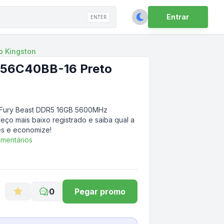
Entrar
ENTER
o Kingston
556C40BB-16 Preto
Fury Beast DDR5 16GB 5600MHz
eço mais baixo registrado e saiba qual a
es e economize!
mentários
0
Pegar promo