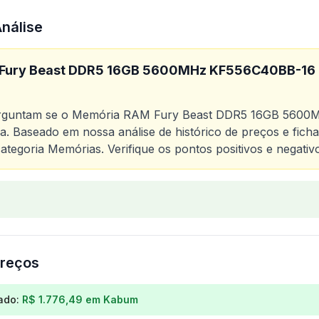
Análise
Fury Beast DDR5 16GB 5600MHz KF556C40BB-16 P
erguntam se o
Memória RAM Fury Beast DDR5 16GB 5600
a. Baseado em nossa análise de histórico de preços e ficha
ategoria
Memórias
. Verifique os pontos positivos e negati
o
Memória RAM Fury Beast DDR5 16GB 5600MHz KF556C40
reços
os para
Memória RAM Fury Beast DDR5 16GB 5600MHz K
ado:
R$ 1.776,49
em
Kabum