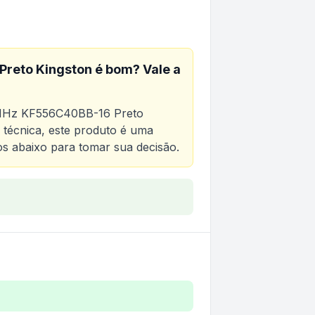
reto Kingston
é bom? Vale a
MHz KF556C40BB-16 Preto
 técnica, este produto é uma
vos abaixo para tomar sua decisão.
BB-16 Preto Kingston
F556C40BB-16 Preto Kingston