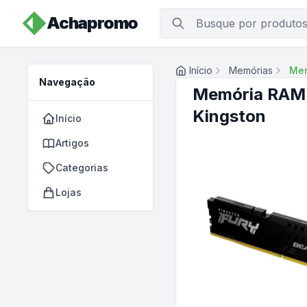
Achapromo
Início
Memórias
Mem
Navegação
Memória RAM
Kingston
Início
Artigos
Categorias
Lojas