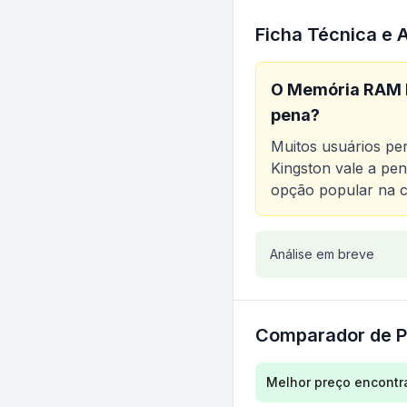
Ficha Técnica e 
O
Memória RAM 
pena?
Muitos usuários p
Kingston
vale a pen
opção popular na c
Análise do produt
Análise em breve
Comparador de P
Comparação de preç
Melhor preço encontr