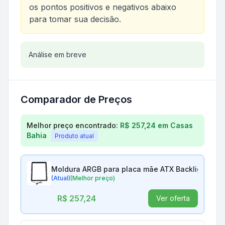
os pontos positivos e negativos abaixo
para tomar sua decisão.
Análise do produto
Análise em breve
Moldura ARGB para placa mãe
Comparador de Preços
Comparação de preços para
Moldura ARGB para pl
Melhor preço encontrado:
R$ 257,24
em
Casas
Bahia
Produto atual
Moldura ARGB para placa mãe ATX Backlight Bac
(Atual)
(Melhor preço)
R$ 257,24
Ver oferta