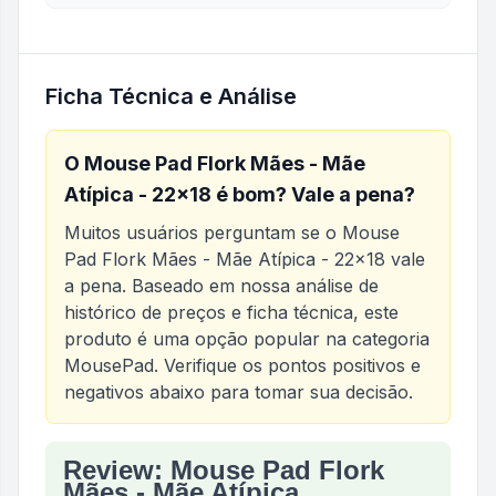
Ficha Técnica e Análise
O
Mouse Pad Flork Mães - Mãe
Atípica - 22x18
é bom? Vale a pena?
Muitos usuários perguntam se o
Mouse
Pad Flork Mães - Mãe Atípica - 22x18
vale
a pena. Baseado em nossa análise de
histórico de preços e ficha técnica, este
produto é uma opção popular na categoria
MousePad
. Verifique os pontos positivos e
negativos abaixo para tomar sua decisão.
Review: Mouse Pad Flork
Análise do produto
Mouse Pad Flork Mães - Mãe A
Mães - Mãe Atípica