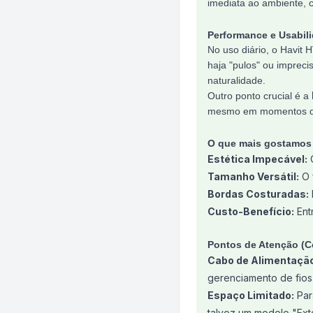
imediata ao ambiente, 
Performance e Usabil
No uso diário, o Havit 
haja "pulos" ou impreci
naturalidade.
Outro ponto crucial é a
mesmo em momentos de 
O que mais gostamos 
Estética Impecável:
O
Tamanho Versátil:
O 
Bordas Costuradas:
Custo-Benefício:
Ent
Pontos de Atenção (C
Cabo de Alimentaçã
gerenciamento de fios
Espaço Limitado:
Par
talvez um modelo "Ext