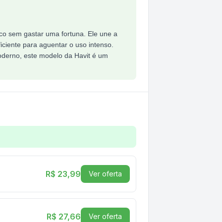
co sem gastar uma fortuna. Ele une a
iciente para aguentar o uso intenso.
oderno, este modelo da Havit é um
0mm - HV-MP901
R$ 23,99
Ver oferta
R$ 27,66
Ver oferta