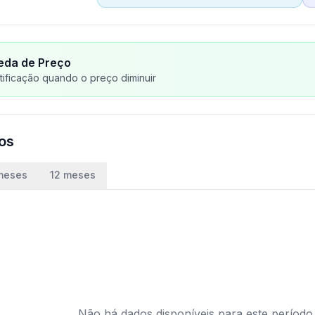
eda de Preço
ificação quando o preço diminuir
ços
meses
12 meses
Não há dados disponíveis para este período