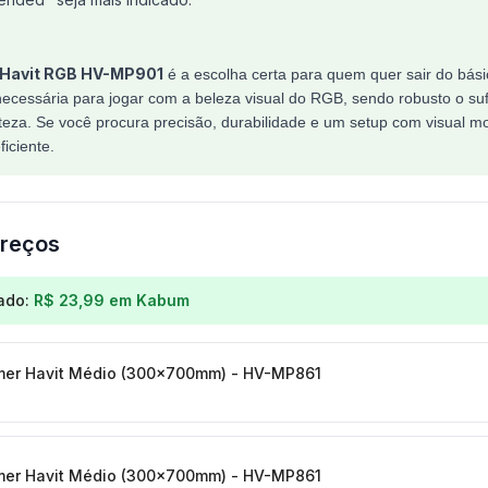
Havit RGB HV-MP901
é a escolha certa para quem quer sair do bási
necessária para jogar com a beleza visual do RGB, sendo robusto o suf
eza. Se você procura precisão, durabilidade e um setup com visual m
iciente.
reços
os para
Mouse Pad Gamer Havit RGB Médio - 360 x 26
ado:
R$ 23,99
em
Kabum
er Havit Médio (300x700mm) - HV-MP861
er Havit Médio (300x700mm) - HV-MP861