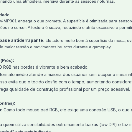
criando uma atmosfera imersiva durante as sessões noturnas.
idade
HV-MP901 entrega o que promete. A superfície é otimizada para sensore
sões no cursor. A textura é suave, reduzindo o atrito excessivo e perm
base antiderrapante
. Ele adere muito bem à superfície da mesa, e
maior tensão e movimentos bruscos durante a gameplay.
(Prós):
 RGB nas bordas é vibrante e bem acabado.
formato médio atende a maioria dos usuários sem ocupar a mesa int
Isso evita que o tecido desfie com o tempo, aumentando considerav
rega qualidade de construção profissional por um preço acessível.
ontras):
o:
Como todo mouse pad RGB, ele exige uma conexão USB, o que a
.
a quem utiliza sensibilidades extremamente baixas (low DPI) e faz
ended" seja mais indicado.