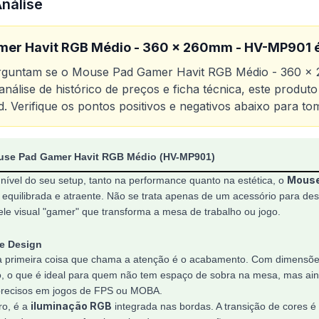
Análise
mer Havit RGB Médio - 360 x 260mm - HV-MP901
é
erguntam se o
Mouse Pad Gamer Havit RGB Médio - 360 
nálise de histórico de preços e ficha técnica, este produ
d
. Verifique os pontos positivos e negativos abaixo para to
o
Mouse Pad Gamer Havit RGB Médio - 360 x 260mm - H
use Pad Gamer Havit RGB Médio (HV-MP901)
Mouse
nível do seu setup, tanto na performance quanto na estética, o
quilibrada e atraente. Não se trata apenas de um acessório para d
ele visual "gamer" que transforma a mesa de trabalho ou jogo.
 e Design
, a primeira coisa que chama a atenção é o acabamento. Com dimensõ
 o que é ideal para quem não tem espaço de sobra na mesa, mas aind
precisos em jogos de FPS ou MOBA.
iluminação RGB
ro, é a
integrada nas bordas. A transição de cores é