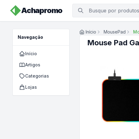
Achapromo
Início
MousePad
Mo
Navegação
Mouse Pad Ga
Início
Artigos
Categorias
Lojas