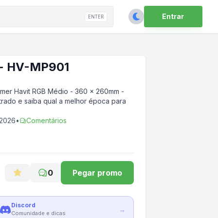
Entrar
ENTER
 - HV-MP901
mer Havit RGB Médio - 360 x 260mm -
trado e saiba qual a melhor época para
 2026
•
Comentários
0
Pegar promo
Discord
→
Comunidade e dicas