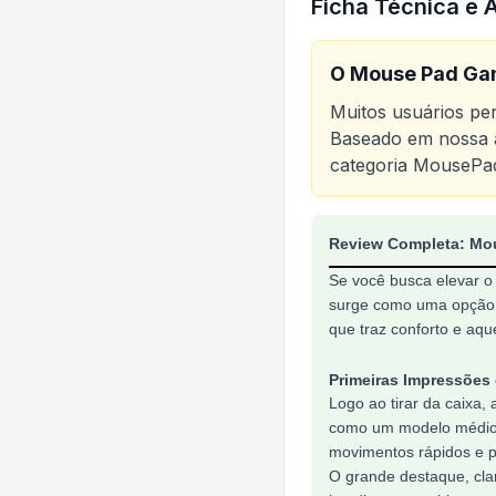
Ficha Técnica e 
O
Mouse Pad Ga
Muitos usuários p
Baseado em nossa a
categoria
MousePa
Análise do produt
Review Completa: Mo
Se você busca elevar o 
surge como uma opção e
que traz conforto e aqu
Primeiras Impressões
Logo ao tirar da caixa
como um modelo médio,
movimentos rápidos e 
O grande destaque, cla