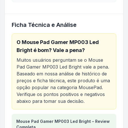
Ficha Técnica e Análise
O
Mouse Pad Gamer MP003 Led
Bright
é bom? Vale a pena?
Muitos usuários perguntam se o
Mouse
Pad Gamer MP003 Led Bright
vale a pena.
Baseado em nossa análise de histórico de
preços e ficha técnica, este produto é uma
opção popular na categoria
MousePad
.
Verifique os pontos positivos e negativos
abaixo para tomar sua decisão.
Análise do produto
Mouse Pad Gamer MP003 Led Bright – Review
Mouse Pad Gamer MP003 Led 
Completa