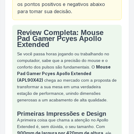
os pontos positivos e negativos abaixo
para tomar sua decisão.
Review Completa: Mouse
Análise do produto
Mouse Pad Gamer Pcyes Apoll
Pad Gamer Pcyes Apollo
Extended
Se você passa horas jogando ou trabalhando no
computador, sabe que a precisão do mouse e o
Mouse
conforto dos pulsos são fundamentais. O
Pad Gamer Pcyes Apollo Extended
(APL90X42)
chega ao mercado com a proposta de
transformar a sua mesa em uma verdadeira
estação de performance, unindo dimensões
generosas a um acabamento de alta qualidade.
Primeiras Impressões e Design
A primeira coisa que chama a atenção no Apollo
Extended é, sem dúvida, o seu tamanho. Com
900mm de largura por 420mm de altura
, ele