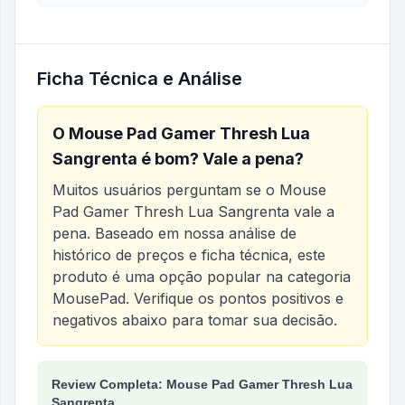
Ficha Técnica e Análise
O
Mouse Pad Gamer Thresh Lua
Sangrenta
é bom? Vale a pena?
Muitos usuários perguntam se o
Mouse
Pad Gamer Thresh Lua Sangrenta
vale a
pena. Baseado em nossa análise de
histórico de preços e ficha técnica, este
produto é uma opção popular na categoria
MousePad
. Verifique os pontos positivos e
negativos abaixo para tomar sua decisão.
Análise do produto
Mouse Pad Gamer Thresh Lua
Review Completa: Mouse Pad Gamer Thresh Lua
Sangrenta