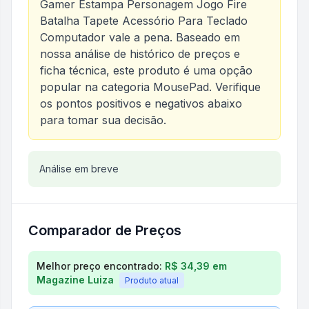
Gamer Estampa Personagem Jogo Fire
Batalha Tapete Acessório Para Teclado
Computador
vale a pena. Baseado em
nossa análise de histórico de preços e
ficha técnica, este produto é uma opção
popular na categoria
MousePad
. Verifique
os pontos positivos e negativos abaixo
para tomar sua decisão.
Análise do produto
Análise em breve
Mousepad Gamer Estampa Per
Comparador de Preços
Comparação de preços para
Mousepad Gamer Esta
Melhor preço encontrado:
R$ 34,39
em
Magazine Luiza
Produto atual