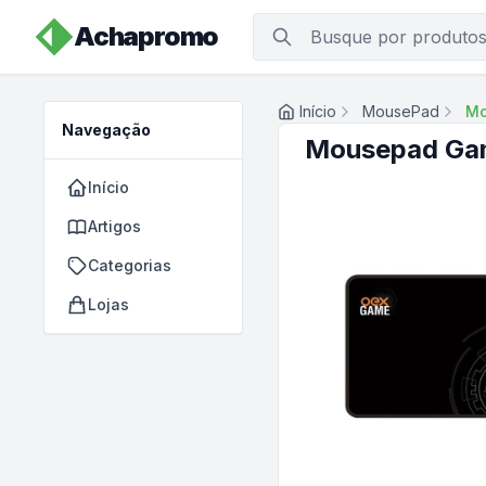
Achapromo
Início
MousePad
Mo
Navegação
Mousepad Ga
Início
Artigos
Categorias
Lojas