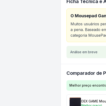
Ficha Técnica e 
O
Mousepad Gam
Muitos usuários p
a pena. Baseado em 
categoria
MousePa
Análise do produt
Análise em breve
Comparador de P
Comparação de preç
Melhor preço encontr
OEX GAME Mous
(Melhor preço)