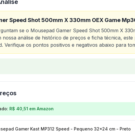
Análise
er Speed Shot 500mm X 330mm OEX Game Mp30
erguntam se o
Mousepad Gamer Speed Shot 500mm X 330
nossa análise de histórico de preços e ficha técnica, es
d
. Verifique os pontos positivos e negativos abaixo para to
o
Mousepad Gamer Speed Shot 500mm X 330mm OEX Ga
reços
os para
Mousepad Gamer Speed Shot 500mm X 330mm 
ado:
R$ 40,51
em
Amazon
epad Gamer Kast MP312 Speed - Pequeno 32x24 cm - Preto