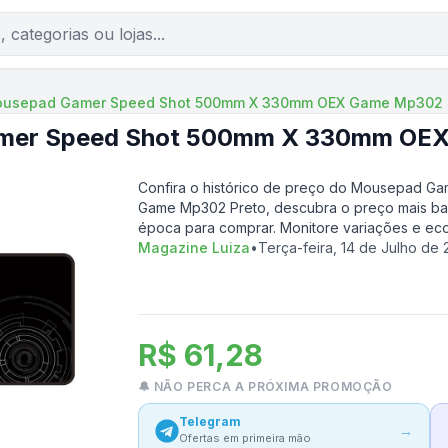
usepad Gamer Speed Shot 500mm X 330mm OEX Game Mp302 
mer Speed Shot 500mm X 330mm OEX
Confira o histórico de preço do
Mousepad Ga
Game Mp302 Preto
, descubra o preço mais ba
época para comprar. Monitore variações e ec
Magazine Luiza
•
Terça-feira, 14 de Julho de
R$ 61,28
🔔 NÃO PERCA A PRÓXIMA PROMOÇÃO
Telegram
→
Ofertas em primeira mão