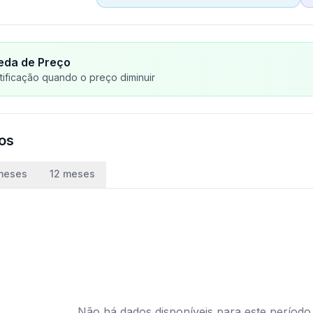
eda de Preço
ificação quando o preço diminuir
ços
meses
12 meses
Não há dados disponíveis para este período