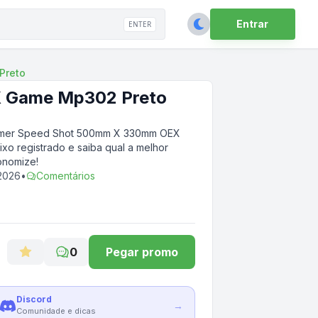
Entrar
ENTER
Preto
 Game Mp302 Preto
mer Speed Shot 500mm X 330mm OEX
ixo registrado e saiba qual a melhor
onomize!
 2026
•
Comentários
0
Pegar promo
Discord
→
Comunidade e dicas