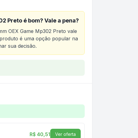
2 Preto
é bom? Vale a pena?
mm OEX Game Mp302 Preto
vale
te produto é uma opção popular na
mar sua decisão.
me Mp302 Preto
OEX Game Mp302 Preto
R$ 40,51
Ver oferta