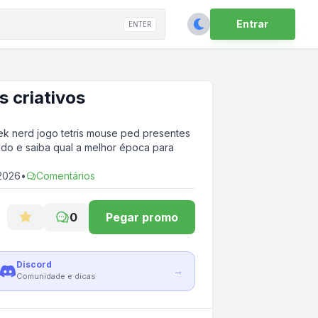
Entrar
ENTER
 criativos
 nerd jogo tetris mouse ped presentes
ado e saiba qual a melhor época para
 2026
•
Comentários
0
Pegar promo
Discord
→
Comunidade e dicas