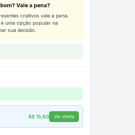
 bom? Vale a pena?
esentes criativos
vale a pena.
to é uma opção popular na
mar sua decisão.
iativos
ntes criativos
R$ 15,80
Ver oferta