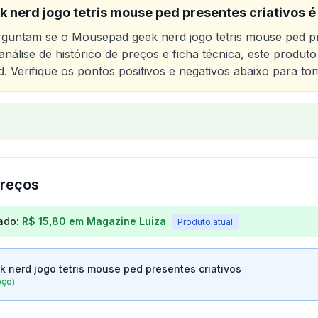
nerd jogo tetris mouse ped presentes criativos
é
erguntam se o
Mousepad geek nerd jogo tetris mouse ped pr
nálise de histórico de preços e ficha técnica, este produ
d
. Verifique os pontos positivos e negativos abaixo para to
o
Mousepad geek nerd jogo tetris mouse ped presentes cr
reços
os para
Mousepad geek nerd jogo tetris mouse ped prese
ado:
R$ 15,80
em
Magazine Luiza
Produto atual
nerd jogo tetris mouse ped presentes criativos
eço)