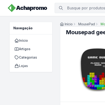
Achapromo
Início
MousePad
Mo
Navegação
Mousepad geek
Início
Artigos
Categorias
Lojas