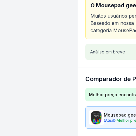
O
Mousepad geek 
Muitos usuários p
Baseado em nossa a
categoria
MousePa
Análise do produt
Análise em breve
Comparador de P
Comparação de preç
Melhor preço encontr
Mousepad geek 
(Atual)
(Melhor pr