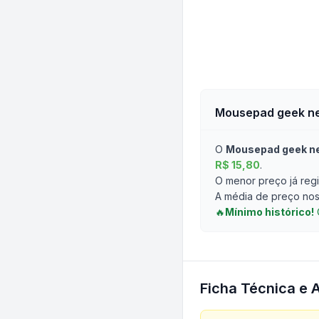
Mousepad geek ner
O
Mousepad geek ner
R$ 15,80
.
O menor preço já regi
A média de preço nos 
🔥
Mínimo histórico!
Ficha Técnica e 