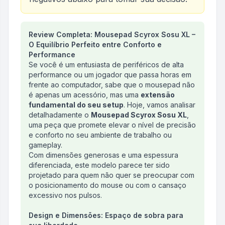
Análise do produto
Review Completa: Mousepad Scyrox Sosu XL –
Mousepad Scyrox Sosu, XL, 
O Equilíbrio Perfeito entre Conforto e
Performance
Se você é um entusiasta de periféricos de alta
performance ou um jogador que passa horas em
frente ao computador, sabe que o mousepad não
é apenas um acessório, mas uma
extensão
fundamental do seu setup
. Hoje, vamos analisar
detalhadamente o
Mousepad Scyrox Sosu XL
,
uma peça que promete elevar o nível de precisão
e conforto no seu ambiente de trabalho ou
gameplay.
Com dimensões generosas e uma espessura
diferenciada, este modelo parece ter sido
projetado para quem não quer se preocupar com
o posicionamento do mouse ou com o cansaço
excessivo nos pulsos.
Design e Dimensões: Espaço de sobra para