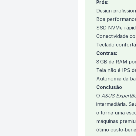
Prós:
Design profission
Boa performance 
SSD NVMe rápid
Conectividade c
Teclado confortá
Contras:
8 GB de RAM pode
Tela não é IPS d
Autonomia da bat
Conclusão
O
ASUS ExpertB
intermediária. S
o torna uma escol
máquinas premiu
ótimo custo‑benef