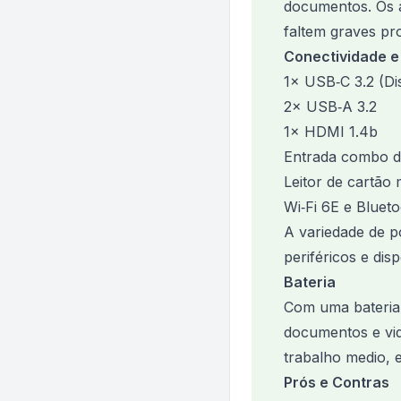
documentos. Os a
faltem graves pr
Conectividade e
1× USB‑C 3.2 (Di
2× USB‑A 3.2
1× HDMI 1.4b
Entrada combo d
Leitor de cartão
Wi‑Fi 6E e Blueto
A variedade de p
periféricos e di
Bateria
Com uma bateria
documentos e vid
trabalho medio, 
Prós e Contras