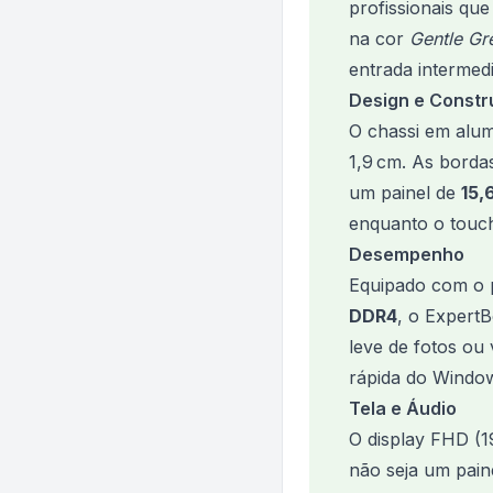
profissionais qu
na cor
Gentle Gr
entrada intermedi
Design e Const
O chassi em alum
1,9 cm. As borda
um painel de
15,
enquanto o touch
Desempenho
Equipado com o
DDR4
, o ExpertB
leve de fotos o
rápida do Window
Tela e Áudio
O display FHD (1
não seja um pain