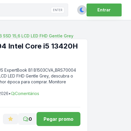
Entrar
ENTER
 SSD 15,6 LCD LED FHD Gentle Grey
Intel Core i5 13420H
S ExpertBook B1 B1503CVA_BRS70004
 LCD LED FHD Gentle Grey
, descubra o
lhor época para comprar. Monitore
 2026
•
Comentários
0
Pegar promo