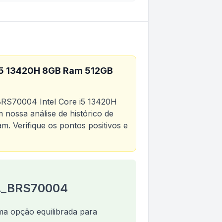
i5 13420H 8GB Ram 512GB
S70004 Intel Core i5 13420H
 nossa análise de histórico de
am
. Verifique os pontos positivos e
l Core i5 13420H 8GB Ram 512GB SSD 15,6 LCD LED FHD
VA_BRS70004
 opção equilibrada para