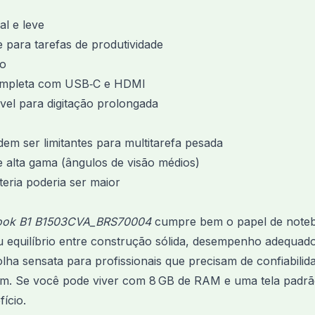
al e leve
para tarefas de produtividade
o
ompleta com USB‑C e HDMI
vel para digitação prolongada
m ser limitantes para multitarefa pesada
e alta gama (ângulos de visão médios)
eria poderia ser maior
ook B1 B1503CVA_BRS70004
cumpre bem o papel de noteb
eu equilíbrio entre construção sólida, desempenho adequado
ha sensata para profissionais que precisam de confiabilida
m. Se você pode viver com 8 GB de RAM e uma tela padrã
ício.