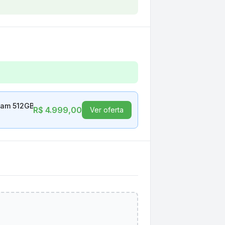
04 Intel Core i5 13420H 8GB Ram 512GB SSD 15,6 LCD 
am 512GB SSD 15,6 LCD LED FHD Gentle Grey
R$ 4.999,00
Ver oferta