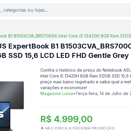
ook B1 B1503CVA_BRS70004 Intel Core i5 13420H 8GB Ram 512GB
S ExpertBook B1 B1503CVA_BRS70004 
B SSD 15,6 LCD LED FHD Gentle Grey
Confira o histórico de preço do
Notebook ASU
Intel Core i5 13420H 8GB Ram 512GB SSD 15,6
preço mais baixo registrado e saiba qual a me
variações e economize!
Magazine Luiza
•
Terça-feira, 14 de Julho de
R$ 4.999,00
🔔 NÃO PERCA A PRÓXIMA PROMOÇÃO