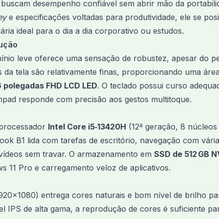
e buscam desempenho confiável sem abrir mão da portabili
ey
e especificações voltadas para produtividade, ele se p
ária ideal para o dia a dia corporativo ou estudos.
rução
ínio leve oferece uma sensação de robustez, apesar do pe
s da tela são relativamente finas, proporcionando uma áre
6 polegadas FHD LCD LED
. O teclado possui curso adequa
pad responde com precisão aos gestos multitoque.
 processador
Intel Core i5‑13420H
(12ª geração, 8 núcleos 
ook B1 lida com tarefas de escritório, navegação com vár
u vídeos sem travar. O armazenamento em
SSD de 512 GB 
s 11 Pro e carregamento veloz de aplicativos.
920×1080) entrega cores naturais e bom nível de brilho p
el IPS de alta gama, a reprodução de cores é suficiente pa