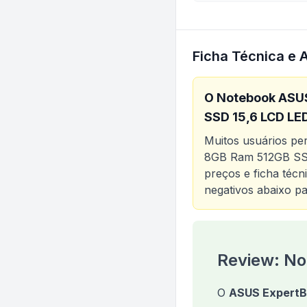
Ficha Técnica e 
O
Notebook ASUS
SSD 15,6 LCD LE
Muitos usuários p
8GB Ram 512GB SS
preços e ficha técn
negativos abaixo pa
Análise do produt
Review: N
O
ASUS Expert