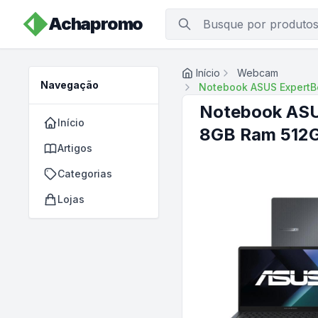
Achapromo
Início
Webcam
Navegação
Notebook ASUS ExpertB
Notebook ASU
Início
8GB Ram 512G
Artigos
Categorias
Lojas