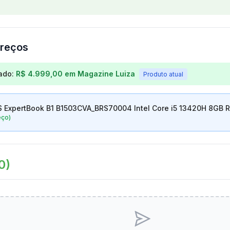
reços
os para
Notebook ASUS ExpertBook B1 B1503CVA_BRS700
ado:
R$ 4.999,00
em
Magazine Luiza
Produto atual
 ExpertBook B1 B1503CVA_BRS70004 Intel Core i5 13420H 8GB R
eço)
0
)