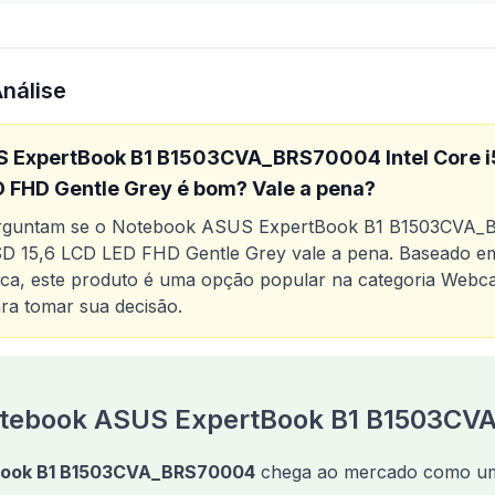
Análise
 ExpertBook B1 B1503CVA_BRS70004 Intel Core 
D FHD Gentle Grey
é bom? Vale a pena?
erguntam se o
Notebook ASUS ExpertBook B1 B1503CVA_BR
D 15,6 LCD LED FHD Gentle Grey
vale a pena. Baseado em
ica, este produto é uma opção popular na categoria
Webc
ra tomar sua decisão.
o
Notebook ASUS ExpertBook B1 B1503CVA_BRS70004 Inte
otebook ASUS ExpertBook B1 B1503C
Book B1 B1503CVA_BRS70004
chega ao mercado como uma