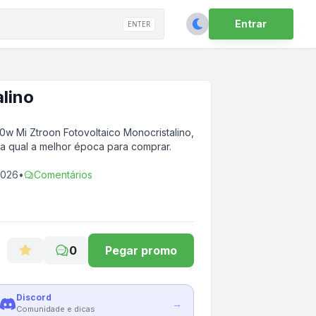
Entrar
ENTER
lino
60w Mi Ztroon Fotovoltaico Monocristalino
,
ba qual a melhor época para comprar.
2026
•
Comentários
0
Pegar promo
Discord
→
Comunidade e dicas