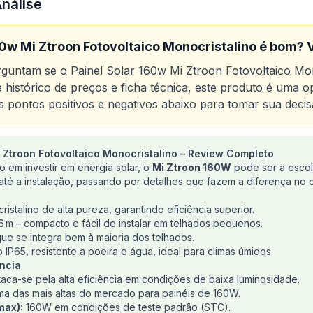
Análise
60w Mi Ztroon Fotovoltaico Monocristalino
é bom? V
erguntam se o
Painel Solar 160w Mi Ztroon Fotovoltaico Mon
 histórico de preços e ficha técnica, este produto é uma 
os pontos positivos e negativos abaixo para tomar sua decis
o
 Ztroon Fotovoltaico Monocristalino – Review Completo
Painel Solar 160w Mi Ztroon Fotovoltaico Monocristalino
 em investir em energia solar, o
Mi Ztroon 160W
pode ser a escolh
é a instalação, passando por detalhes que fazem a diferença no di
istalino de alta pureza, garantindo eficiência superior.
,6 m – compacto e fácil de instalar em telhados pequenos.
ue se integra bem à maioria dos telhados.
 IP65, resistente a poeira e água, ideal para climas úmidos.
ncia
aca-se pela alta eficiência em condições de baixa luminosidade.
a das mais altas do mercado para painéis de 160W.
max):
160W em condições de teste padrão (STC).