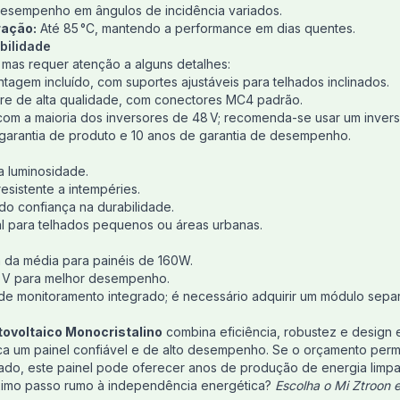
esempenho em ângulos de incidência variados.
ração:
Até 85 °C, mantendo a performance em dias quentes.
bilidade
, mas requer atenção a alguns detalhes:
tagem incluído, com suportes ajustáveis para telhados inclinados.
e de alta qualidade, com conectores MC4 padrão.
om a maioria dos inversores de 48 V; recomenda-se usar um inverso
garantia de produto e 10 anos de garantia de desempenho.
xa luminosidade.
esistente a intempéries.
ndo confiança na durabilidade.
l para telhados pequenos ou áreas urbanas.
 da média para painéis de 160W.
8 V para melhor desempenho.
e monitoramento integrado; é necessário adquirir um módulo sepa
tovoltaico Monocristalino
combina eficiência, robustez e design
 um painel confiável e de alto desempenho. Se o orçamento permitir
do, este painel pode oferecer anos de produção de energia limpa 
ximo passo rumo à independência energética?
Escolha o Mi Ztroon 