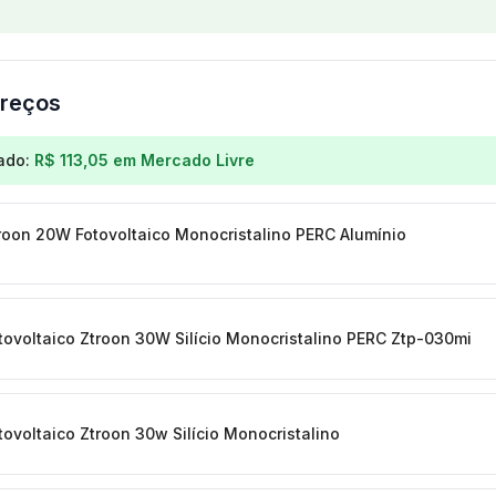
reços
os para
Painel Solar 160w Mi Ztroon Fotovoltaico Monocr
ado:
R$ 113,05
em
Mercado Livre
troon 20W Fotovoltaico Monocristalino PERC Alumínio
otovoltaico Ztroon 30W Silício Monocristalino PERC Ztp-030mi
tovoltaico Ztroon 30w Silício Monocristalino