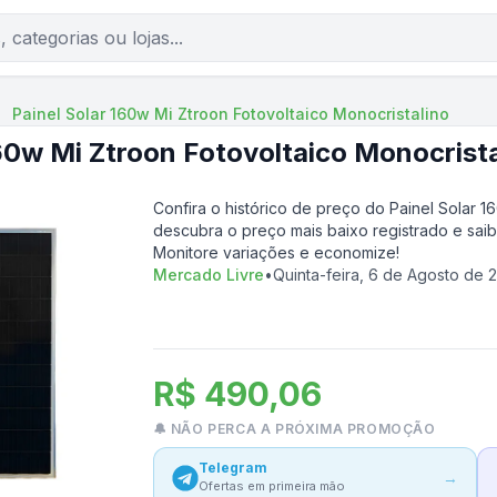
Painel Solar 160w Mi Ztroon Fotovoltaico Monocristalino
160w Mi Ztroon Fotovoltaico Monocrista
Confira o histórico de preço do
Painel Solar 1
descubra o preço mais baixo registrado e sai
Monitore variações e economize!
Mercado Livre
•
Quinta-feira, 6 de Agosto de 
R$ 490,06
🔔 NÃO PERCA A PRÓXIMA PROMOÇÃO
Telegram
→
Ofertas em primeira mão