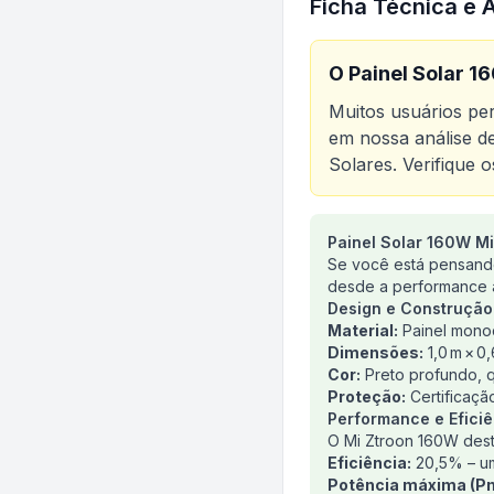
Ficha Técnica e 
O
Painel Solar 1
Muitos usuários p
em nossa análise de
Solares
. Verifique 
Análise do produt
Painel Solar 160W Mi
Se você está pensando
desde a performance at
Design e Construção
Material:
Painel monocr
Dimensões:
1,0 m × 0
Cor:
Preto profundo, q
Proteção:
Certificação
Performance e Eficiê
O Mi Ztroon 160W dest
Eficiência:
20,5% – um
Potência máxima (P