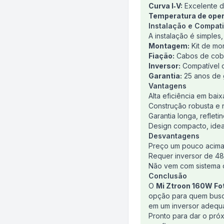
Curva I‑V:
Excelente d
Temperatura de ope
Instalação e Compati
A instalação é simples
Montagem:
Kit de mon
Fiação:
Cabos de cobr
Inversor:
Compatível c
Garantia:
25 anos de 
Vantagens
Alta eficiência em bai
Construção robusta e r
Garantia longa, refleti
Design compacto, idea
Desvantagens
Preço um pouco acima
Requer inversor de 4
Não vem com sistema d
Conclusão
O
Mi Ztroon 160W Fo
opção para quem busca
em um inversor adequa
Pronto para dar o pró