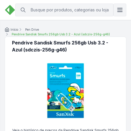
Início
Pen Drive
Pendrive Sandisk Smurfs 256gb Usb 3.2 - Azul (sdczis-256g-g46)
Pendrive Sandisk Smurfs 256gb Usb 3.2 -
Azul (sdczis-256g-g46)
Veja o histórico de preços da
Pendrive Sandisk Smurfs 256gb