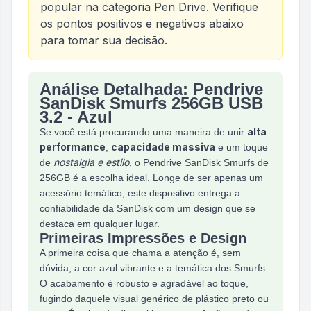
popular na categoria
Pen Drive
. Verifique
os pontos positivos e negativos abaixo
para tomar sua decisão.
Análise Detalhada: Pendrive
Análise do produto
Pendrive Sandisk Smurfs 256g
SanDisk Smurfs 256GB USB
3.2 - Azul
alta
Se você está procurando uma maneira de unir
performance
capacidade massiva
,
e um toque
nostalgia e estilo
de
, o Pendrive SanDisk Smurfs de
256GB é a escolha ideal. Longe de ser apenas um
acessório temático, este dispositivo entrega a
confiabilidade da SanDisk com um design que se
destaca em qualquer lugar.
Primeiras Impressões e Design
A primeira coisa que chama a atenção é, sem
dúvida, a cor azul vibrante e a temática dos Smurfs.
O acabamento é robusto e agradável ao toque,
fugindo daquele visual genérico de plástico preto ou