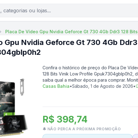
Placa De Vídeo Gpu Nvidia Geforce Gt 730 4Gb Ddr3 128 Bit
o Gpu Nvidia Geforce Gt 730 4Gb Ddr3 
7304gblp0h2
Confira o histórico de preço do
Placa De Víde
128 Bits Vinik Low Profile Gpuk7304gblp0h2
, 
saiba qual a melhor época para comprar. Moni
Casas Bahia
•
Sábado, 1 de Agosto de 2026
•
R$ 398,74
🔔 NÃO PERCA A PRÓXIMA PROMOÇÃO