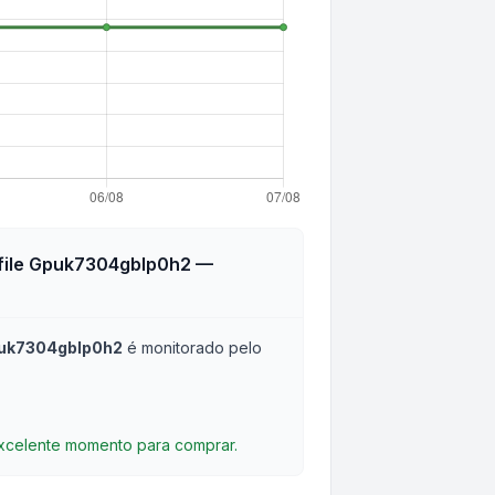
ofile Gpuk7304gblp0h2
—
Gpuk7304gblp0h2
é monitorado pelo
excelente momento para comprar.