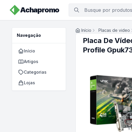
Achapromo
Início
Placas de video
Navegação
Placa De Víde
Profile Gpuk
Início
Artigos
Categorias
Lojas