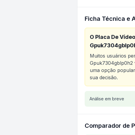
Ficha Técnica e 
O
Placa De Vídeo
Gpuk7304gblp0
Muitos usuários p
Gpuk7304gblp0h2
uma opção popular 
sua decisão.
Análise do produt
Análise em breve
Comparador de P