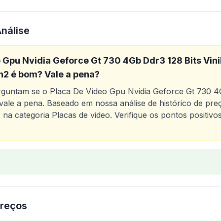
Análise
 Gpu Nvidia Geforce Gt 730 4Gb Ddr3 128 Bits Vini
h2
é bom? Vale a pena?
erguntam se o
Placa De Vídeo Gpu Nvidia Geforce Gt 730 4G
vale a pena. Baseado em nossa análise de histórico de preç
na categoria
Placas de video
. Verifique os pontos positiv
o
Placa De Vídeo Gpu Nvidia Geforce Gt 730 4Gb Ddr3 128
reços