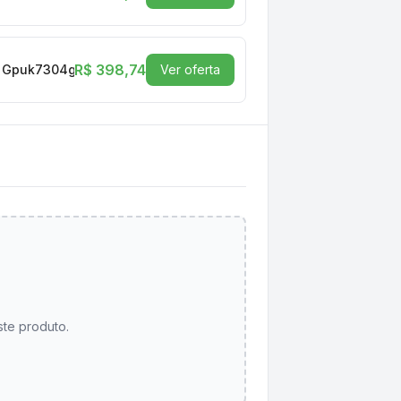
R$ 398,74
le Gpuk7304gblp0h2
Ver oferta
ste produto.