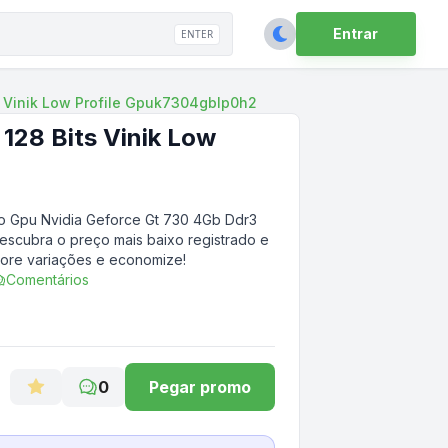
Entrar
ENTER
s Vinik Low Profile Gpuk7304gblp0h2
128 Bits Vinik Low
o Gpu Nvidia Geforce Gt 730 4Gb Ddr3
descubra o preço mais baixo registrado e
tore variações e economize!
Comentários
0
Pegar promo