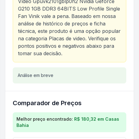
Vídeo Gpuvk2101gblp0h2 Nvidia Geforce
G210 1GB DDR3 64BITS Low Profile Single
Fan Vinik
vale a pena. Baseado em nossa
análise de histórico de preços e ficha
técnica, este produto é uma opção popular
na categoria
Placas de video
. Verifique os
pontos positivos e negativos abaixo para
tomar sua decisão.
Análise do produto
Análise em breve
Placa de Vídeo Gpuvk2101gblp
Comparador de Preços
Comparação de preços para
Placa de Vídeo Gpuvk2
Melhor preço encontrado:
R$ 180,32
em
Casas
Bahia