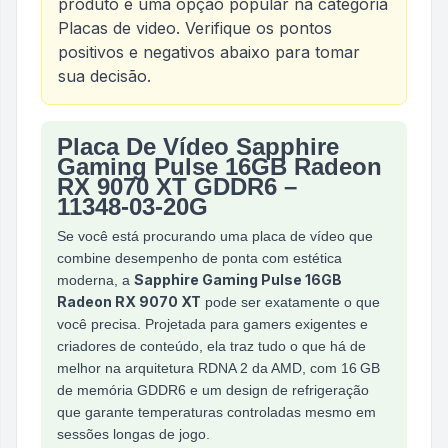
produto é uma opção popular na categoria
Placas de video
. Verifique os pontos
positivos e negativos abaixo para tomar
sua decisão.
Placa De Vídeo Sapphire
Análise do produto
Placa De Vídeo Sapphire Gam
Gaming Pulse 16GB Radeon
RX 9070 XT GDDR6 –
11348‑03‑20G
Se você está procurando uma placa de vídeo que
combine desempenho de ponta com estética
Sapphire Gaming Pulse 16GB
moderna, a
Radeon RX 9070 XT
pode ser exatamente o que
você precisa. Projetada para gamers exigentes e
criadores de conteúdo, ela traz tudo o que há de
melhor na arquitetura RDNA 2 da AMD, com 16 GB
de memória GDDR6 e um design de refrigeração
que garante temperaturas controladas mesmo em
sessões longas de jogo.