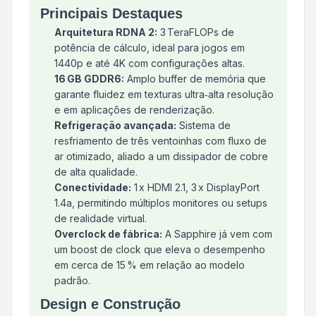
Principais Destaques
Arquitetura RDNA 2:
3 TeraFLOPs de
potência de cálculo, ideal para jogos em
1440p e até 4K com configurações altas.
16 GB GDDR6:
Amplo buffer de memória que
garante fluidez em texturas ultra‑alta resolução
e em aplicações de renderização.
Refrigeração avançada:
Sistema de
resfriamento de três ventoinhas com fluxo de
ar otimizado, aliado a um dissipador de cobre
de alta qualidade.
Conectividade:
1 x HDMI 2.1, 3 x DisplayPort
1.4a, permitindo múltiplos monitores ou setups
de realidade virtual.
Overclock de fábrica:
A Sapphire já vem com
um boost de clock que eleva o desempenho
em cerca de 15 % em relação ao modelo
padrão.
Design e Construção