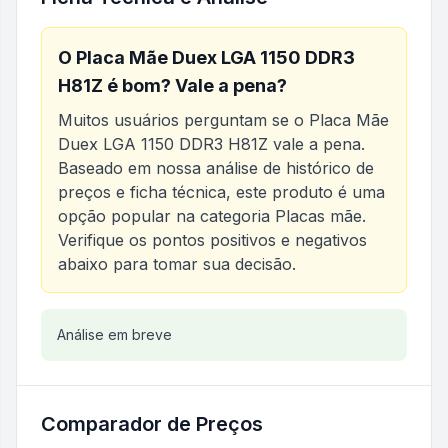
O
Placa Mãe Duex LGA 1150 DDR3
H81Z
é bom? Vale a pena?
Muitos usuários perguntam se o
Placa Mãe
Duex LGA 1150 DDR3 H81Z
vale a pena.
Baseado em nossa análise de histórico de
preços e ficha técnica, este produto é uma
opção popular na categoria
Placas mãe
.
Verifique os pontos positivos e negativos
abaixo para tomar sua decisão.
Análise do produto
Análise em breve
Placa Mãe Duex LGA 1150 DD
Comparador de Preços