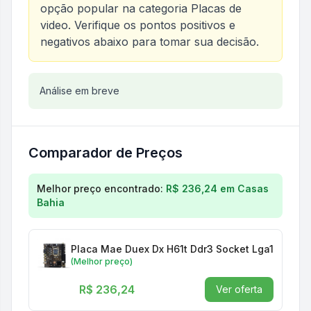
opção popular na categoria
Placas de
video
. Verifique os pontos positivos e
negativos abaixo para tomar sua decisão.
Análise do produto
Análise em breve
Placa-mãe Goldentec H61 Box L
Comparador de Preços
Comparação de preços para
Placa-mãe Goldentec H
Melhor preço encontrado:
R$ 236,24
em
Casas
Bahia
Placa Mae Duex Dx H61t Ddr3 Socket Lga1155 Chip
(Melhor preço)
R$ 236,24
Ver oferta