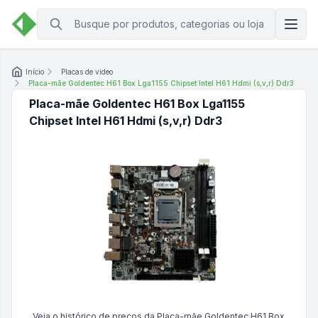
Início
Placas de video
Placa-mãe Goldentec H61 Box Lga1155 Chipset Intel H61 Hdmi (s,v,r) Ddr3
Placa-mãe Goldentec H61 Box Lga1155
Chipset Intel H61 Hdmi (s,v,r) Ddr3
Veja o histórico de preços da
Placa-mãe Goldentec H61 Box