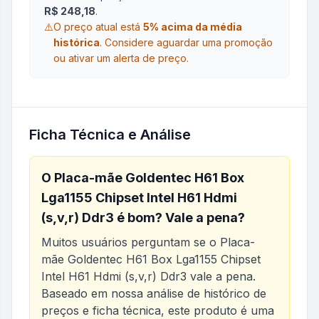
R$ 248,18
.
⚠️
O preço atual está
5
% acima da média
histórica
.
Considere aguardar uma promoção
ou ativar um alerta de preço.
Ficha Técnica e Análise
O
Placa-mãe Goldentec H61 Box
Lga1155 Chipset Intel H61 Hdmi
(s,v,r) Ddr3
é bom? Vale a pena?
Muitos usuários perguntam se o
Placa-
mãe Goldentec H61 Box Lga1155 Chipset
Intel H61 Hdmi (s,v,r) Ddr3
vale a pena.
Baseado em nossa análise de histórico de
preços e ficha técnica, este produto é uma